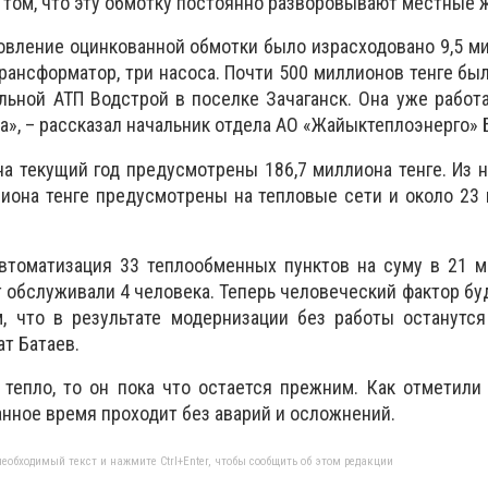
 том, что эту обмотку постоянно разворовывают местные 
новление оцинкованной обмотки было израсходовано 9,5 ми
рансформатор, три насоса. Почти 500 миллионов тенге бы
льной АТП Водстрой в поселке Зачаганск. Она уже работа
а», – рассказал начальник отдела АО «Жайыктеплоэнерго» 
на текущий год предусмотрены 186,7 миллиона тенге. Из н
лиона тенге предусмотрены на тепловые сети и около 23
втоматизация 33 теплообменных пунктов на суму в 21 м
т обслуживали 4 человека. Теперь человеческий фактор бу
м, что в результате модернизации без работы останутс
ат Батаев.
 тепло, то он пока что остается прежним. Как отметили
анное время проходит без аварий и осложнений.
еобходимый текст и нажмите Ctrl+Enter, чтобы сообщить об этом редакции