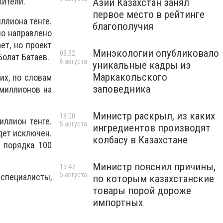
жители.
Азии Казахстан занял
первое место в рейтинге
ллиона тенге.
благополучия
ло направлено
ет, но проект
Минэкологии опубликовало
08:52
Болат Батаев.
6 августа
уникальные кадры из
Маркакольского
их, по словам
заповедника
 миллионов на
Министр раскрыл, из каких
18:00
иллион тенге.
5 августа
ингредиентов производят
дет исключен.
колбасу в Казахстане
я порядка 100
Министр пояснил причины,
15:47
5 августа
 специалисты,
по которым казахстанские
товары порой дороже
импортных