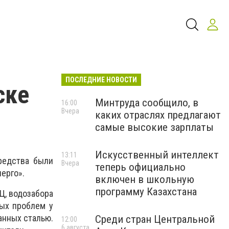
ПОСЛЕДНИЕ НОВОСТИ
ске
Минтруда сообщило, в
16:00
Вчера
каких отраслях предлагают
самые высокие зарплаты
Искусственный интеллект
13:11
редства были
Вчера
теперь официально
ерго».
включен в школьную
программу Казахстана
Ц, водозабора
ных проблем у
анных сталью.
Среди стран Центральной
12:00
6 августа