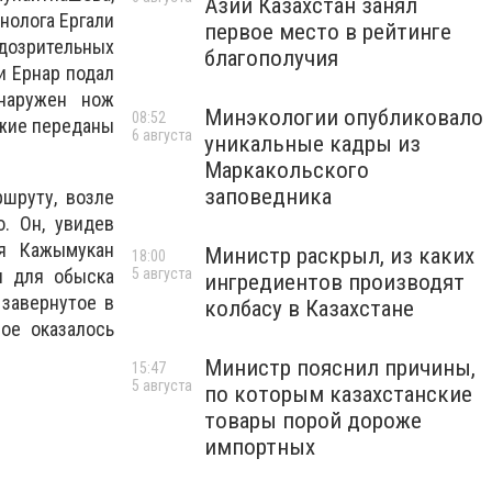
Азии Казахстан занял
нолога Ергали
первое место в рейтинге
одозрительных
благополучия
и Ернар подал
наружен нож
Минэкологии опубликовало
08:52
ужие переданы
6 августа
уникальные кадры из
Маркакольского
заповедника
шруту, возле
. Он, увидев
ля Кажымукан
Министр раскрыл, из каких
18:00
и для обыска
5 августа
ингредиентов производят
завернутое в
колбасу в Казахстане
ое оказалось
Министр пояснил причины,
15:47
5 августа
по которым казахстанские
товары порой дороже
импортных