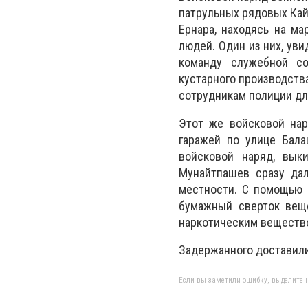
патрульных рядовых Кай
Ернара, находясь на м
людей. Один из них, ув
команду служебной с
кустарного производств
сотрудникам полиции дл
Этот же войсковой нар
гаражей по улице Бала
войсковой наряд, вык
Мунайтпашев сразу да
местности. С помощью 
бумажный сверток веще
наркотическим вещество
Задержанного доставили
Если вы заметили ошибку, выделите н