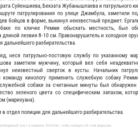
рата Суйеншиева, Бекзата Жубанышпаева и патрульного ки
аршруте патрулирования по улице Джамбула, заметили п
идев бойцов в форме, выкинул неизвестный предмет. Ергал
обаке по кличке Ремми обыскать местность, был об
а длиной лезвия 8-10 см. Правонарушитель и холодное ор
я дальнейшего разбирательства.
яд, неся патрульно-постовую службу по указанному мар
шова заметили мужчину, который вел себя неадекватно
инул неизвестный сверток в кусты. Начальник патру
л команду кинологу применить служебную собаку Ремм
служебной собаки за считанные минуты был обнаружен 
ство зеленого цвета со специфическим запахом, котор
м (марихуана).
 в отдел полиции для дальнейшего разбирательства.
еобходимый текст и нажмите Ctrl+Enter, чтобы сообщить об этом редакции