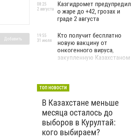
Казгидромет предупредил
08:25
2 августа
о жаре до +42, грозах и
граде 2 августа
Кто получит бесплатно
19:55
Добавить
31 июля
новую вакцину от
онкогенного вируса,
закупленную Казахстаном
ТОП НОВОСТИ
В Казахстане меньше
месяца осталось до
выборов в Курултай:
кого выбираем?