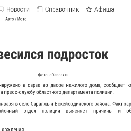
Новости
Справочник
Афиша
Авто / Мото
весился подросток
Фото: с Yandex.ru
наружено в сарае во дворе нежилого дома, сообщает к
на пресс-службу областного департамента полиции.
января в селе Саралжын Бокейординского района. Факт за
Районный отдел полиции выясняет причины и обс
а рождения.