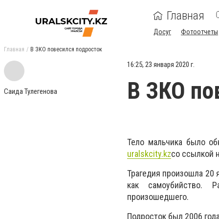
Главная
Досуг
Фотоотчеты
Главная
В ЗКО повесился подросток
16:25, 23 января 2020 г.
В ЗКО по
Саида Тулегенова
Тело мальчика было об
uralskcity.kz
со ссылкой 
Трагедия произошла 20 
как самоубийство. 
произошедшего.
Подросток был 2006 год