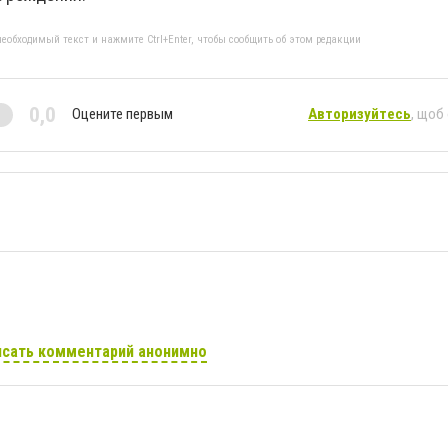
еобходимый текст и нажмите Ctrl+Enter, чтобы сообщить об этом редакции
0,0
Оцените первым
Авторизуйтесь
, щоб
сать комментарий анонимно