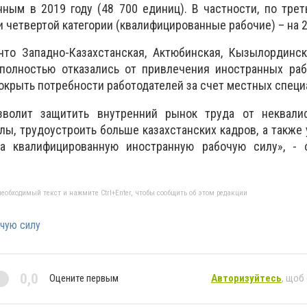
ным в 2019 году (48 700 единиц). В частности, по трет
и четвертой категории (квалифицированные рабочие) – на 
что Западно-Казахстанская, Актюбинская, Кызылординск
 полностью отказались от привлечения иностранных раб
покрыть потребности работодателей за счет местных специ
зволит защитить внутренний рынок труда от неквали
лы, трудоустроить больше казахстанских кадров, а также
на квалифицированную иностранную рабочую силу», - 
еобходимый текст и нажмите Ctrl+Enter, чтобы сообщить об этом редакции
очую силу
0,0
Оцените первым
Авторизуйтесь
, щоб