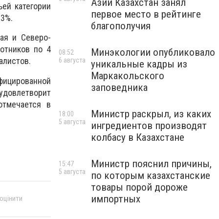
Азии Казахстан занял
ьей категории
первое место в рейтинге
23%.
благополучия
ая и Северо-
отников по 4
Минэкологии опубликовало
08:52
алистов.
6 августа
уникальные кадры из
Маркакольского
фицированной
заповедника
 удовлетворит
отмечается в
Министр раскрыл, из каких
18:00
5 августа
ингредиентов производят
колбасу в Казахстане
Министр пояснил причины,
15:47
5 августа
по которым казахстанские
товары порой дороже
импортных
 оцінити