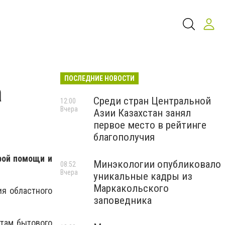
ПОСЛЕДНИЕ НОВОСТИ
а
Среди стран Центральной
12:00
Вчера
Азии Казахстан занял
первое место в рейтинге
благополучия
рой помощи и
Минэкологии опубликовало
08:52
Вчера
уникальные кадры из
Маркакольского
ия областного
заповедника
ктам бытового