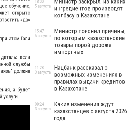
Министр раскрыл, из каких
18:00
щее обучение,
5 августа
ингредиентов производят
ожет открыто
колбасу в Казахстане
ответить «да»
Министр пояснил причины,
15:47
5 августа
по которым казахстанские
при этом Гали
товары порой дороже
импортных
деталь: если
ренной службы
Нацбанк рассказал о
11:28
связь" должна
3 августа
возможных изменениях в
правилах выдачи кредитов
в Казахстане
ения, а будет
й услуги.
Какие изменения ждут
08:24
3 августа
казахстанцев с августа 2026
года