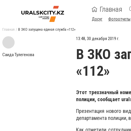
Главная
Досуг
Фотоотчеты
Главная
В ЗКО запущена единая служба «112»
13:48, 30 декабря 2019 г.
В ЗКО за
Саида Тулегенова
«112»
Этот трехзначный ном
полиции, сообщает
ural
Презентация нового вид
департамента полиции, в
Как отметили сотрудник