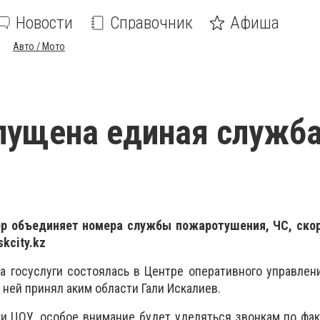
Новости
Справочник
Афиша
Авто / Мото
пущена единая служб
ер объединяет номера службы пожаротушения, ЧС, ско
skcity
.
kz
а госуслуги состоялась в Центре оперативного управлен
 ней принял аким области Гали Искалиев.
и ЦОУ, особое внимание будет уделяться звонкам по фа