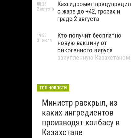
Казгидромет предупредил
08:25
2 августа
о жаре до +42, грозах и
граде 2 августа
Кто получит бесплатно
19:55
31 июля
новую вакцину от
онкогенного вируса,
закупленную Казахстаном
ТОП НОВОСТИ
Министр раскрыл, из
каких ингредиентов
производят колбасу в
Казахстане