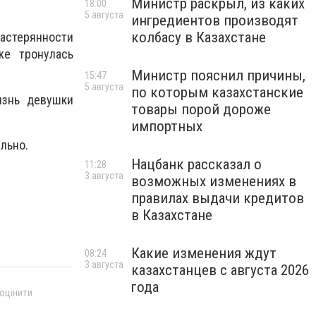
Министр раскрыл, из каких
18:00
5 августа
ингредиентов производят
колбасу в Казахстане
растерянности
же тронулась
Министр пояснил причины,
15:47
5 августа
по которым казахстанские
изнь девушки
товары порой дороже
импортных
льно.
Нацбанк рассказал о
11:28
3 августа
возможных изменениях в
правилах выдачи кредитов
в Казахстане
Какие изменения ждут
08:24
3 августа
казахстанцев с августа 2026
года
 оцінити