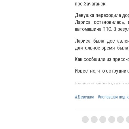
пос.Зачаганск.
Девушка переходила дор
Лариса остановилась,
автомашина ППС. В резу
Лариса была доставле
длительное время была «
Как сообщили из пресс-
Известно, что сотрудни
Если вы заметили ошибку, выделите н
#Девушка
#попавшая под 