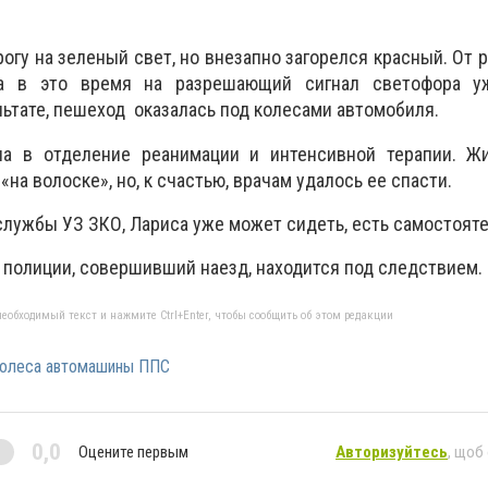
огу на зеленый свет, но внезапно загорелся красный. От 
 а в это время на разрешающий сигнал светофора у
льтате, пешеход оказалась под колесами автомобиля.
на в отделение реанимации и интенсивной терапии. Ж
на волоске», но, к счастью, врачам удалось ее спасти.
службы УЗ ЗКО, Лариса уже может сидеть, есть самостояте
к полиции, совершивший наезд, находится под следствием.
еобходимый текст и нажмите Ctrl+Enter, чтобы сообщить об этом редакции
колеса автомашины ППС
0,0
Оцените первым
Авторизуйтесь
, щоб