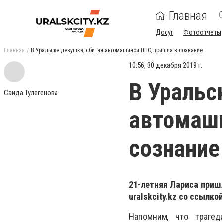
Главная
Досуг
Фотоотчеты
Главная
В Уральске девушка, сбитая автомашиной ППС, пришла в сознание
10:56, 30 декабря 2019 г.
В Уральс
Саида Тулегенова
автомаши
сознание
21-летняя Лариса приш
uralskcity
.
kz
со ссылкой
Напомним, что траге