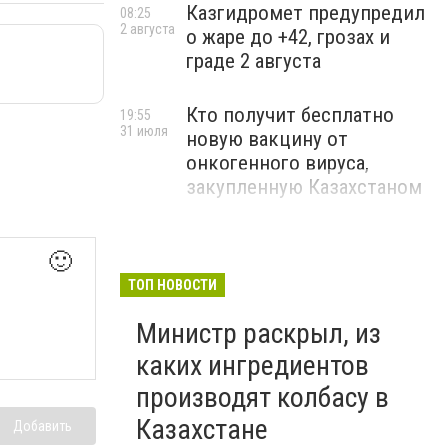
Казгидромет предупредил
08:25
2 августа
о жаре до +42, грозах и
граде 2 августа
Кто получит бесплатно
19:55
31 июля
новую вакцину от
онкогенного вируса,
закупленную Казахстаном
🙂
ТОП НОВОСТИ
Министр раскрыл, из
каких ингредиентов
производят колбасу в
Казахстане
Добавить