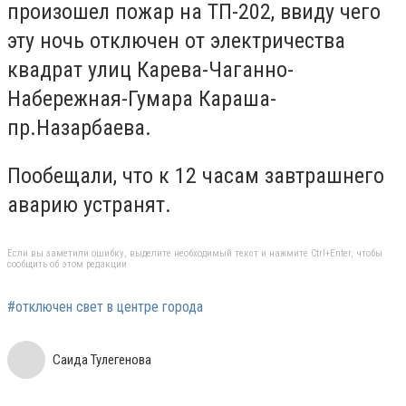
произошел пожар на ТП-202, ввиду чего
эту ночь отключен от электричества
квадрат улиц Карева-Чаганно-
Набережная-Гумара Караша-
пр.Назарбаева.
Пообещали, что к 12 часам завтрашнего
аварию устранят.
Если вы заметили ошибку, выделите необходимый текст и нажмите Ctrl+Enter, чтобы
сообщить об этом редакции
#отключен свет в центре города
Саида Тулегенова