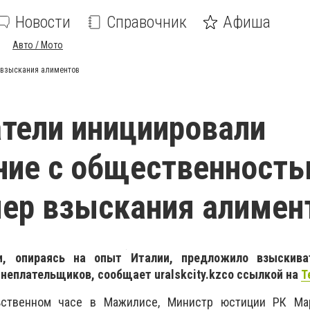
Новости
Справочник
Афиша
Авто / Мото
 взыскания алиментов
тели инициировали
ние с общественност
мер взыскания алимен
и, опираясь на опыт Италии, предложило взыскива
 неплательщиков, сообщает
uralskcity
.
kz
со ссылкой на
T
ьственном часе в Мажилисе, Министр юстиции РК Ма