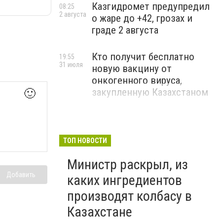
Казгидромет предупредил
08:25
2 августа
о жаре до +42, грозах и
граде 2 августа
Кто получит бесплатно
19:55
31 июля
новую вакцину от
онкогенного вируса,
закупленную Казахстаном
🙂
ТОП НОВОСТИ
Министр раскрыл, из
Добавить
каких ингредиентов
производят колбасу в
Казахстане