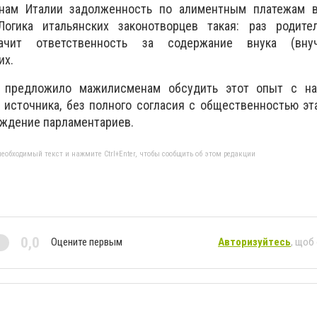
конам Италии задолженность по алиментным платежам 
Логика итальянских законотворцев такая: раз родите
ачит ответственность за содержание внука (вну
них.
 предложило мажилисменам обсудить этот опыт с на
источника, без полного согласия с общественностью эт
уждение парламентариев.
еобходимый текст и нажмите Ctrl+Enter, чтобы сообщить об этом редакции
0,0
Оцените первым
Авторизуйтесь
, щоб