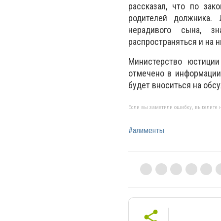
рассказал, что по за
родителей должника. 
нерадивого сына, зн
распространяться и на 
Министерство юстиции
отмечено в информации 
будет вноситься на обс
Если вы заметили ошибку, выделите н
#алименты