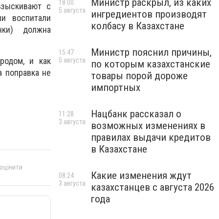
Министр раскрыл, из каких
18:00
взыскивают с
5 августа
ингредиентов производят
ли воспитали
колбасу в Казахстане
чки) должна
Министр пояснил причины,
15:47
родом, и как
5 августа
по которым казахстанские
а поправка не
товары порой дороже
импортных
Нацбанк рассказал о
11:28
3 августа
возможных изменениях в
правилах выдачи кредитов
в Казахстане
 оцінити
Какие изменения ждут
08:24
3 августа
казахстанцев с августа 2026
года