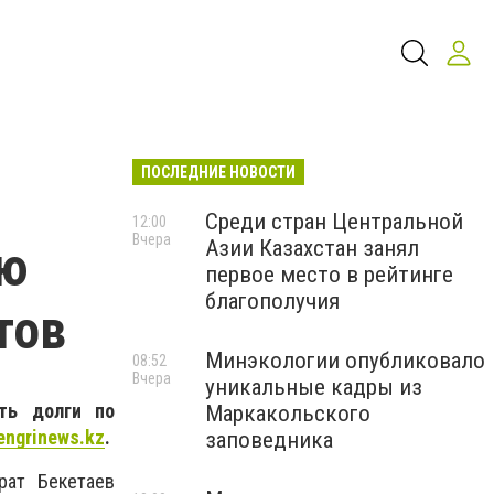
ПОСЛЕДНИЕ НОВОСТИ
Среди стран Центральной
12:00
Вчера
Азии Казахстан занял
ью
первое место в рейтинге
благополучия
тов
Минэкологии опубликовало
08:52
Вчера
уникальные кадры из
ть долги по
Маркакольского
engrinews.kz
.
заповедника
рат Бекетаев