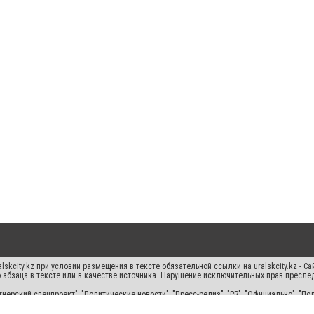
skcity.kz при условии размещения в тексте обязательной ссылки на uralskcity.kz - С
 абзаца в тексте или в качестве источника. Нарушение исключительных прав преслед
нерский спецпроект", "Политические новости", "Пресс-релиз", "PR", "Официально", "