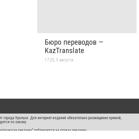
Бюро переводов —
KazTranslate
17:25, 5 августа
айт города Уральск. Для интернет-изданий обязательно размещение прямой,
уется по закону.
Политическая реклама" публикуются на правах рекламы.