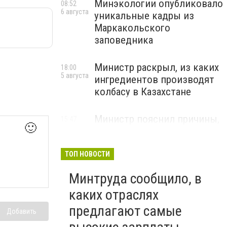
Минэкологии опубликовало
08:52
6 августа
уникальные кадры из
Маркакольского
заповедника
Министр раскрыл, из каких
18:00
5 августа
ингредиентов производят
колбасу в Казахстане
Министр пояснил причины,
15:47
🙂
5 августа
по которым казахстанские
товары порой дороже
импортных
ТОП НОВОСТИ
Минтруда сообщило, в
каких отраслях
предлагают самые
Добавить