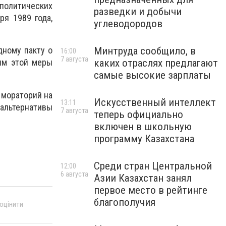
политических
разведки и добычи
я 1989 года,
углеводородов
Минтруда сообщило, в
дному пакту о
16:00
7 августа
каких отраслях предлагают
ым этой меры
самые высокие зарплаты
 мораторий на
Искусственный интеллект
13:11
 альтернативы
7 августа
теперь официально
включен в школьную
программу Казахстана
Среди стран Центральной
12:00
6 августа
Азии Казахстан занял
первое место в рейтинге
благополучия
 оцінити