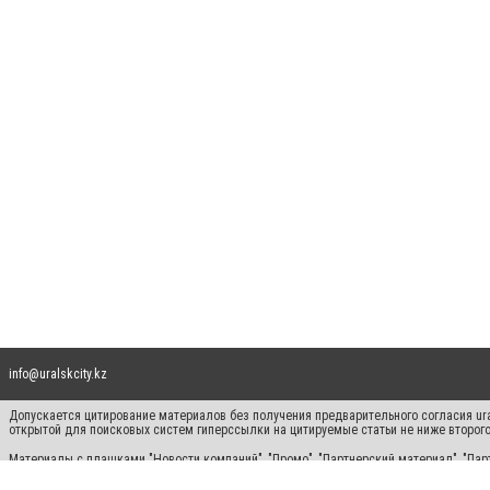
info@uralskcity.kz
Допускается цитирование материалов без получения предварительного согласия ural
открытой для поисковых систем гиперссылки на цитируемые статьи не ниже второго
Материалы с плашками "Новости компаний", "Промо", "Партнерский материал", "Парт