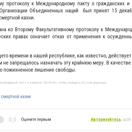
му протоколу к Международному пакту о гражданских и 
 Организации Объединенных наций был принят 15 декабр
смертной казни.
ана ко Второму Факультативному протоколу к Междунаро
еских правах означает отказ от применения к осужденн
щего времени в нашей республике, как известно, действует
м не запрещалось назначать эту крайнюю меру. В качестве
но пожизненное лишение свободы.
еобходимый текст и нажмите Ctrl+Enter, чтобы сообщить об этом редакции
 смертной казни
0,0
Оцените первым
Авторизуйтесь
, щоб