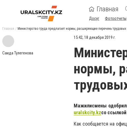
Главная
Досуг
Фотоотчеты
Главная
Министерство труда предлагает нормы, расширяющие перечень трудовых 
15:42, 18 декабря 2019 г.
Министер
Саида Тулегенова
нормы, 
трудовых
Мажилисмены одобрили
uralskcity.kz
со ссылкой
Как сообщается на офиц