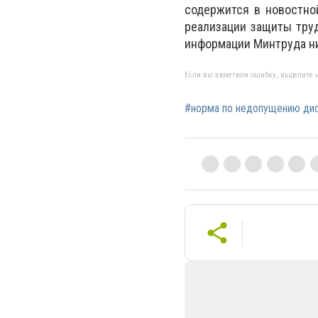
содержится в новостно
реализации защиты тру
информации Минтруда ни
Если вы заметили ошибку, выделите н
#норма по недопущению дис