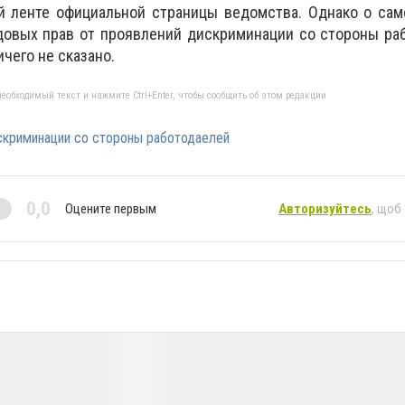
й ленте официальной страницы ведомства. Однако о сам
довых прав от проявлений дискриминации со стороны ра
чего не сказано.
еобходимый текст и нажмите Ctrl+Enter, чтобы сообщить об этом редакции
криминации со стороны работодаелей
0,0
Оцените первым
Авторизуйтесь
, щоб