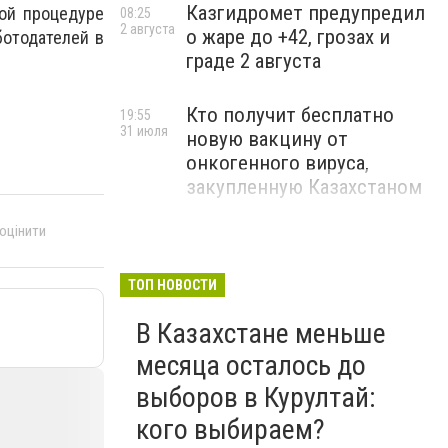
Казгидромет предупредил
ой процедуре
08:25
2 августа
о жаре до +42, грозах и
ботодателей в
граде 2 августа
Кто получит бесплатно
19:55
31 июля
новую вакцину от
онкогенного вируса,
закупленную Казахстаном
 оцінити
ТОП НОВОСТИ
В Казахстане меньше
месяца осталось до
выборов в Курултай:
кого выбираем?