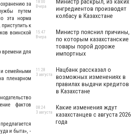
Министр раскрыл, из каких
18:00
сохранению за
Вчера
ингредиентов производят
лужбы путем
колбасу в Казахстане
но эта норма
 приступить к
Министр пояснил причины,
ков воинской
15:47
Вчера
по которым казахстанские
товары порой дороже
о времени для
импортных
Нацбанк рассказал о
11:28
и и семейными
3 августа
возможных изменениях в
на пленарном
правилах выдачи кредитов
в Казахстане
нодательство
ение фактов
Какие изменения ждут
08:24
3 августа
казахстанцев с августа 2026
года
предлагается
да и быта», -