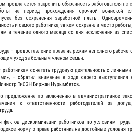
том
п
редлагается закрепить обязанность работодателя по 
боты на период прохождения срочной воинской с
пуска без сохранения заработной платы. Одновремен
ность и самого работника, за кем сохранили место работы,
ям в течение одного месяца со дня исключения из спис
руда – предоставление права на режим неполного рабочег
ющим уход за больным членом семьи.
т работникам сочетать трудовую деятельность с личным
ми», – обратил внимание в ходе своего выступления 
Министр ТиСЗН Биржан Нурымбетов.
но предложение по включению
в административное зако
ечения к ответственности работодателей за допущ
труда.
 фактов дискриминации работников по условиям труда 
одексе норму о праве работника на достойные условия тру