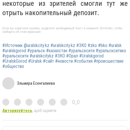
некоторые из зрителей смогли тут же
отрыть накопительный депозит.
Если вы заметили ошибку, выделите необходимый текст и нажмите Ctrl+Enter, чтобы
сообщить об этом редакции
#Источник @uralskcity.kz #uralskcity.kz #ЗКО #zko #bko #uralsk
#uralskgorod #уральск #казахстан #уральсксити #уральскситикз
#уральсксити #uralskcitykz #ЗКО #Орал #Uralskgorod
#UralskGorod #Uralsk #сайт #новости #события #происшествие
#общество
Эльмира Есенгалиева
0,0
Авторизуйтесь
, щоб оцінити