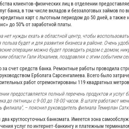
бства клиентов-физических лиц в отделении предоставля
луг банка, в том числе вкладов и беззалоговых займов по
кредитных карт с льготным периодом до 50 дней, а также
анс» до 50% от заработной платы.
а нет нужды ехать в областной центр, чтобы воспользовать
 польза будет и для развития бизнеса в районе. Очень удоб
овские операции можно будет проводить рядом с домом, ник
ким области Гали Искалиев, поздравляя с этим событием се
 за счет средств банка. Ремонтные работы проводила стр
руководством Ерболата Сарсенгалиева. Всего было затраче
троительных работ отремонтированы 119 квадратных метров
ении предоставляется полный перечень продуктов и услуг б
ка до пятницы с 9-00 до 18-00 часов. В штате работают мен
ь филиала", – пояснил руководитель филиала Темирлан Сатк
ы два круглосуточных банкомата. Имеется зона самообслуж
чения услуг по интернет-банкингу и платежным терминалом