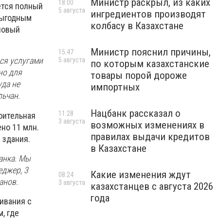
Министр раскрыл, из каких
18:00
ется полный
5 августа
ингредиентов производят
 выгодным
колбасу в Казахстане
 новый
Министр пояснил причины,
15:47
ся услугами
5 августа
по которым казахстанские
но для
товары порой дороже
уда не
импортных
льчан.
Нацбанк рассказал о
11:28
оительная
3 августа
возможных изменениях в
но 11 млн.
правилах выдачи кредитов
 здания.
в Казахстане
анка. Мы
еджер, 3
Какие изменения ждут
08:24
анов.
3 августа
казахстанцев с августа 2026
года
ивания с
, где