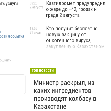
Казгидромет предупредил
ть услуги
08:25
2 августа
о жаре до +42, грозах и
граде 2 августа
Кто получит бесплатно
19:55
н
31 июля
новую вакцину от
вости #события
онкогенного вируса,
закупленную Казахстаном
 оцінити
ТОП НОВОСТИ
Министр раскрыл, из
каких ингредиентов
производят колбасу в
Казахстане