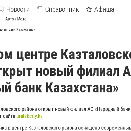
Новости
Справочник
Афиша
Авто / Мото
дный банк Казахстана»
ом центре Казталовск
ткрыт новый филиал 
й банк Казахстана»
аловского района открыт новый филиал АО «Народный банк 
т сайта
uralskcity.kz
нка в центре Казталовского района оснащено современны