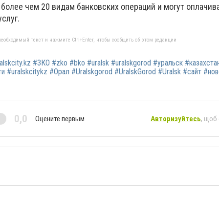
более чем 20 видам банковских операций и могут оплачива
слуг.
еобходимый текст и нажмите Ctrl+Enter, чтобы сообщить об этом редакции
ralskcity.kz #ЗКО #zko #bko #uralsk #uralskgorod #уральск #казахста
и #uralskcitykz #Орал #Uralskgorod #UralskGorod #Uralsk #сайт #но
0,0
Оцените первым
Авторизуйтесь
, щоб