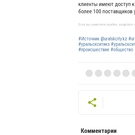
клиенты имеют доступ к 
более 100 поставщиков у
Если вы заметили ошибку, выделите н
#Источник @uralskcity.kz #u
#уральскситикз #уральсксит
#происшествие #общество
Комментарии