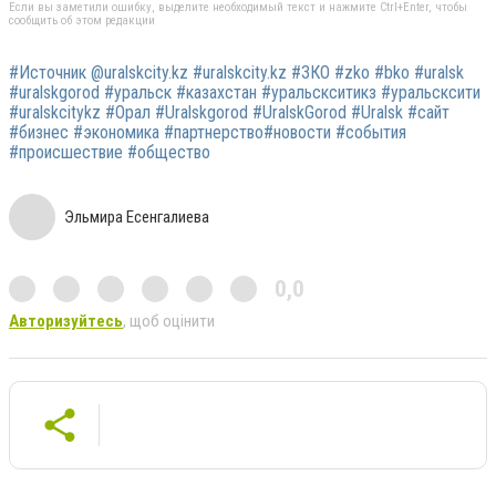
Если вы заметили ошибку, выделите необходимый текст и нажмите Ctrl+Enter, чтобы
сообщить об этом редакции
#Источник @uralskcity.kz #uralskcity.kz #ЗКО #zko #bko #uralsk
#uralskgorod #уральск #казахстан #уральскситикз #уральсксити
#uralskcitykz #Орал #Uralskgorod #UralskGorod #Uralsk #сайт
#бизнес #экономика #партнерство#новости #события
#происшествие #общество
Эльмира Есенгалиева
0,0
Авторизуйтесь
, щоб оцінити