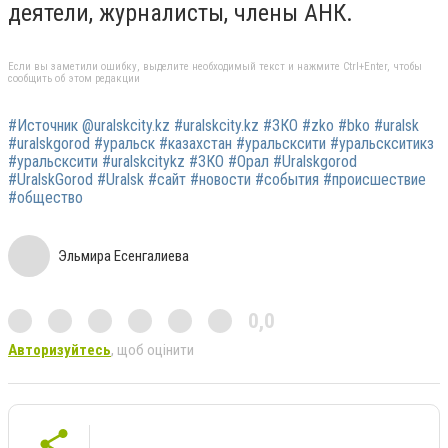
деятели, журналисты, члены АНК.
Если вы заметили ошибку, выделите необходимый текст и нажмите Ctrl+Enter, чтобы
сообщить об этом редакции
#Источник @uralskcity.kz #uralskcity.kz #ЗКО #zko #bko #uralsk
#uralskgorod #уральск #казахстан #уральсксити #уральскситикз
#уральсксити #uralskcitykz #ЗКО #Орал #Uralskgorod
#UralskGorod #Uralsk #сайт #новости #события #происшествие
#общество
Эльмира Есенгалиева
0,0
Авторизуйтесь
, щоб оцінити