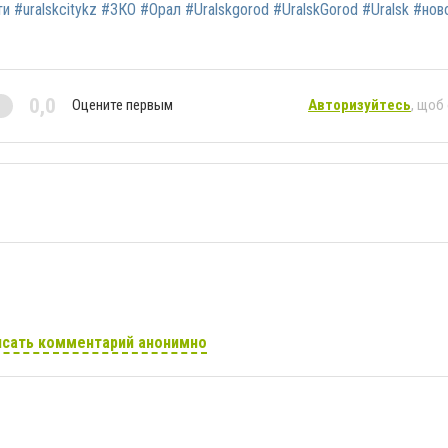
и #uralskcitykz #ЗКО #Орал #Uralskgorod #UralskGorod #Uralsk #но
0,0
Оцените первым
Авторизуйтесь
, щоб
сать комментарий анонимно