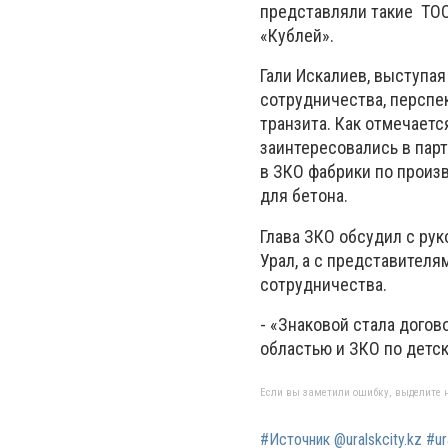
представляли такие ​ ТО
«Кублей».
Гали Искалиев, выступа
сотрудничества, перспе
транзита. Как отмечает
заинтересовались в пар
в ЗКО фабрики по произ
для бетона.
Глава ЗКО обсудил с р
Урал, а с представител
сотрудничества.
- «Знаковой стала дого
областью и ЗКО по детс
Если вы заметили ошибку, выделите н
#Источник @uralskcity.kz #u