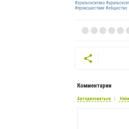
#уральскситикз #уральсксит
#происшествие #общество
Комментарии
Авторизоваться
Напи