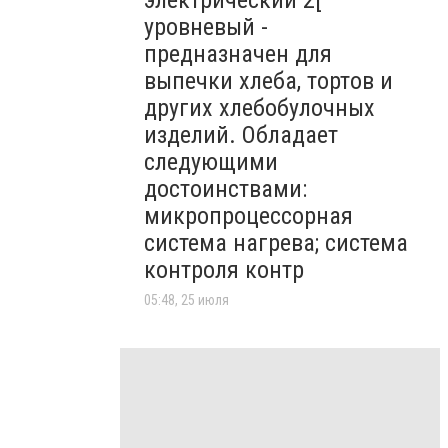
электрический 2[
уровневый -
предназначен для
выпечки хлеба, тортов и
других хлебобулочных
изделий. Обладает
следующими
достоинствами:
микропроцессорная
система нагрева; система
контроля контр
05:48, 25 июля