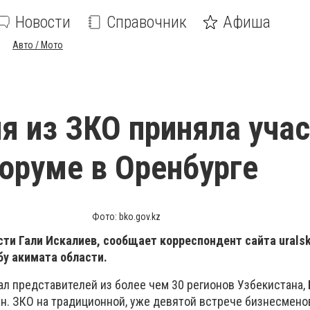
Новости
Справочник
Афиша
Авто / Мото
я из ЗКО приняла участ
оруме в Оренбурге
Фото: bko.gov.kz
асти Гали Искалиев, сообщает корреспондент сайта
uralsk
бу акимата области.
л представителей из более чем 30 регионов Узбекистана, 
ан. ЗКО на традиционной, уже девятой встрече бизнесмено