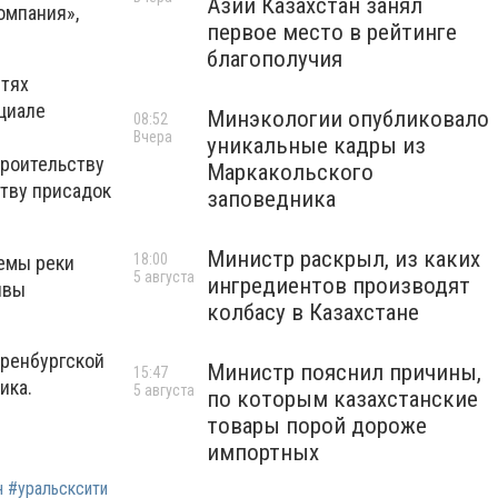
Азии Казахстан занял
омпания»,
первое место в рейтинге
благополучия
стях
циале
Минэкологии опубликовало
08:52
Вчера
уникальные кадры из
троительству
Маркакольского
ству присадок
заповедника
Министр раскрыл, из каких
18:00
емы реки
5 августа
ингредиентов производят
ивы
колбасу в Казахстане
Оренбургской
Министр пояснил причины,
15:47
ика.
5 августа
по которым казахстанские
товары порой дороже
импортных
ан #уральсксити