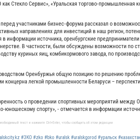
О как Стекло Сервис», «Уральская торгово-промышленная к
я перед участниками бизнес-форума рассказал о возможно
ктивных направлениях для инвестиций в наш регион, потен
ся в информации источника, оренбургские предприниматели
тнерстве. В частности, были обсуждены возможности по с
водству куриных яиц, комбикормового завода, по производ
уководством Оренбуржья общую позицию по решению пробл
ями концерна легкой промышленности Беларуси – перспект
воренность о проведении спортивных мероприятий между 
ко-юношескому спорту», - отмечается в информации источн
еобходимый текст и нажмите Ctrl+Enter, чтобы сообщить об этом редакции
ralskcity.kz #ЗКО #zko #bko #uralsk #uralskgorod #уральск #казахст