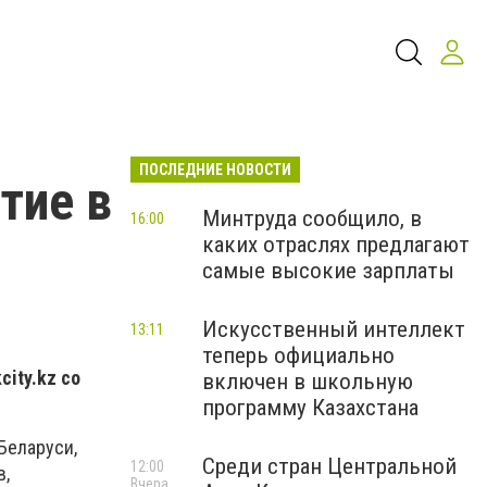
ПОСЛЕДНИЕ НОВОСТИ
ие в​
Минтруда сообщило, в
16:00
каких отраслях предлагают
самые высокие зарплаты
Искусственный интеллект
13:11
теперь официально
city
.
kz
со
включен в школьную
программу Казахстана
Беларуси,
Среди стран Центральной
12:00
в,
Вчера