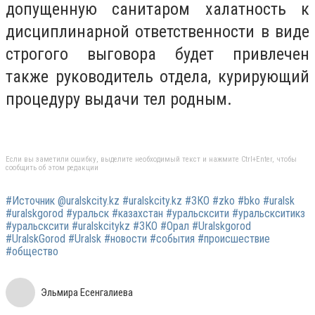
допущенную санитаром халатность к
дисциплинарной ответственности в виде
строгого выговора будет привлечен
также руководитель отдела, курирующий
процедуру выдачи тел родным.
Если вы заметили ошибку, выделите необходимый текст и нажмите Ctrl+Enter, чтобы
сообщить об этом редакции
#Источник @uralskcity.kz #uralskcity.kz #ЗКО #zko #bko #uralsk
#uralskgorod #уральск #казахстан #уральсксити #уральскситикз
#уральсксити #uralskcitykz #ЗКО #Орал #Uralskgorod
#UralskGorod #Uralsk #новости #события #происшествие
#общество
Эльмира Есенгалиева