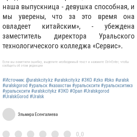
наша выпускница - девушка способная, и
мы уверены, что за это время она
овладеет китайским», - убеждена
заместитель директора Уральского
технологического колледжа «Сервис».
Если вы заметили ошибку, выделите необходимый текст и нажмите Ctrl+Enter, чтобы
сообщить об этом редакции
#Источник: @uralskcity.kz #uralskcity.kz #ЗКО #zko #bko #uralsk
#uralskgorod #уральск #казахстан #уральсксити #уральскситикз
#уральсксити #uralskcitykz #ЗКО #Орал #Uralskgorod
#UralskGorod #Uralsk
Эльмира Есенгалиева
0,0