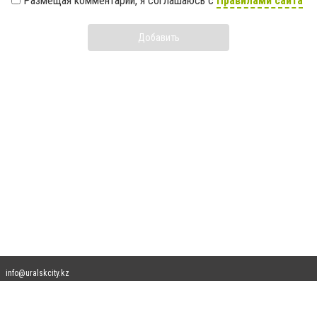
Размещая комментарий, я соглашаюсь с
Правилами сайта
Добавить
info@uralskcity.kz
Допускается цитирование материалов без получения предварительного согласия