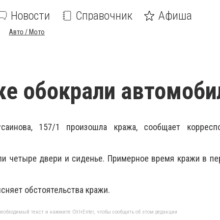
Новости
Справочник
Афиша
Авто / Мото
ке обокрали автомоби
аинова, 157/1 произошла кража, сообщает корресп
 четыре двери и сиденье. Примерное время кражи в пер
сняет обстоятельства кражи.
еобходимый текст и нажмите Ctrl+Enter, чтобы сообщить об этом редакции