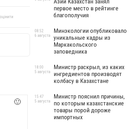
Азии Казахстан занял
первое место в рейтинге
благополучия
 оцінити
Минэкологии опубликовало
08:52
6 августа
уникальные кадры из
Маркакольского
заповедника
Министр раскрыл, из каких
18:00
5 августа
ингредиентов производят
колбасу в Казахстане
Министр пояснил причины,
15:47
🙂
5 августа
по которым казахстанские
товары порой дороже
импортных