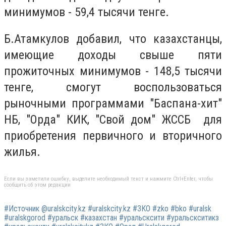
минимумов - 59,4 тысячи тенге.
Б.Атамкулов добавил, что казахстанцы,
имеющие доходы свыше пяти
прожиточных минимумов - 148,5 тысячи
тенге, смогут воспользоваться
рыночными программами "Баспана-хит"
НБ, "Орда" КИК, "Свой дом" ЖССБ для
приобретения первичного и вторичного
жилья.
Если вы заметили ошибку, выделите необходимый текст и нажмите Ctrl+Enter, чтобы
сообщить об этом редакции
#Источник @uralskcity.kz #uralskcity.kz #ЗКО #zko #bko #uralsk
#uralskgorod #уральск #казахстан #уральсксити #уральскситикз