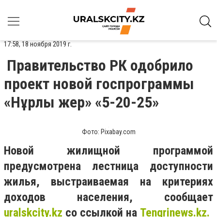
17:58, 18 ноября 2019 г.
Правительство РК одобрило
проект новой госпрограммы
«Нұрлы жер» «5-20-25»
Фото: Pixabay.com
Новой жилищной программой
предусмотрена лестница доступности
жилья, выстраиваемая на критериях
доходов населения,
сообщает
uralskcity
.
kz
с
о
ссылко
й на
Tengrinews.kz.