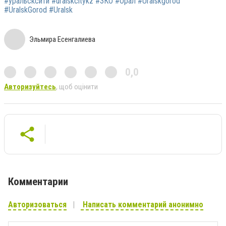
#уральсксити #uralskcitykz #ЗКО #Орал #Uralskgorod
#UralskGorod #Uralsk
Эльмира Есенгалиева
0,0
Авторизуйтесь
, щоб оцінити
Комментарии
Авторизоваться
Написать комментарий анонимно