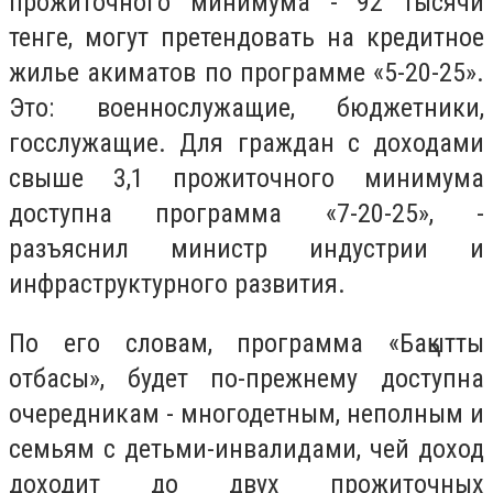
прожиточного минимума - 92 тысячи
тенге, могут претендовать на кредитн
ое
жилье акиматов по программе «
5-20-25
».
Это:
военнослужащие, бюджетники,
госслужащие. Для граждан с доходами
свыше 3,1 прожиточно
го минимума
доступна программа «
7-20-25
»
,
-
разъяснил
министр индустрии и
инфраструктурного развития
.
По его словам, программа «Бақытты
отбасы», будет по-прежнему доступна
очередникам - многодетным, неполным и
семьям с детьми-инвалидами, чей доход
доходит до двух прожиточных