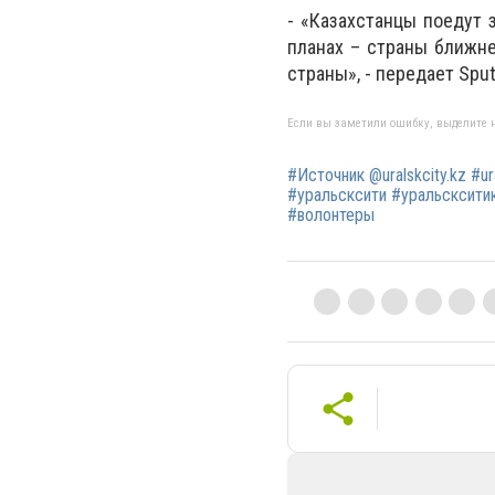
- «Казахстанцы поедут 
планах – страны ближне
страны», - передает
Sput
Если вы заметили ошибку, выделите н
#Источник @uralskcity.kz #u
#уральсксити #уральскситик
#волонтеры