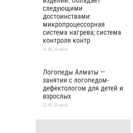
изделий. Обладает
следующими
достоинствами:
микропроцессорная
система нагрева; система
контроля контр
05:48, 25 июля
Логопеды Алматы —
занятия с логопедом-
дефектологом для детей и
взрослых
22:40, 23 июля