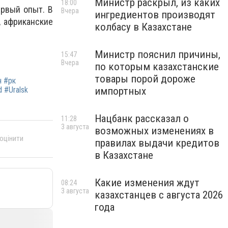
Министр раскрыл, из каких
18:00
ервый опыт. В
Вчера
ингредиентов производят
, африканские
колбасу в Казахстане
Министр пояснил причины,
15:47
Вчера
по которым казахстанские
товары порой дороже
н #рк
 #Uralsk
импортных
Нацбанк рассказал о
11:28
3 августа
возможных изменениях в
 оцінити
правилах выдачи кредитов
в Казахстане
Какие изменения ждут
08:24
3 августа
казахстанцев с августа 2026
года