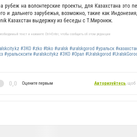
за рубеж на волонтерские проекты, для Казахстана это п
го и дальнего зарубежья, возможно, такие как Индонезия
nik
Казахстан выдержку из беседы с Т.Миронюк.
еобходимый текст и нажмите Ctrl+Enter, чтобы сообщить об этом редакции
ralskcity.kz #ЗКО #zko #bko #uralsk #uralskgorod #уральск #казахста
з #уральсксити #uralskcitykz #ЗКО #Орал #Uralskgorod #UralskGorod
0,0
Оцените первым
Авторизуйтесь
, щоб