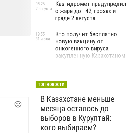
Казгидромет предупредил
08:25
2 августа
о жаре до +42, грозах и
граде 2 августа
Кто получит бесплатно
19:55
31 июля
новую вакцину от
онкогенного вируса,
закупленную Казахстаном
ТОП НОВОСТИ
В Казахстане меньше
🙂
месяца осталось до
выборов в Курултай:
кого выбираем?