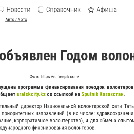
Новости
Справочник
Афиша
Авто / Мото
 объявлен Годом воло
Фото: https://ru.freepik.com/
пущена программа финансирования поездок волонтеров
ообщает
uralskcity
.
kz
со ссылкой на
Sputnik Казахстан
.
ительный директор Национальной волонтерской сети Тат
приоритетных направлений (в их числе: здравоохранени
ование, корпоративное волонтерство), и для обмена опыто
ждународного финснирования волонтеров.