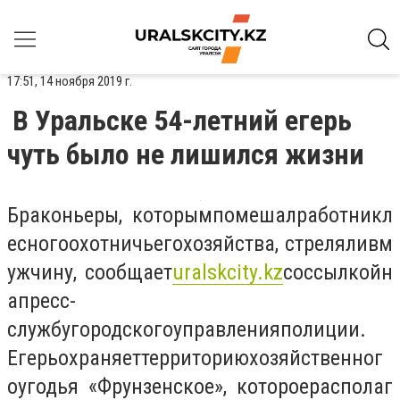
17:51, 14 ноября 2019 г.
В Уральске 54-летний егерь
чуть было не лишился жизни
Браконьеры
,
которым
помешал
работник
л
есного
охотничьего
хозяйства
,
стреляли
в
м
ужчину
,
сообщает
uralskcity
.
kz
со
ссылкой
н
а
пресс
-
службу
городского
управления
полиции.
Егерь
охраняет
территорию
хозяйственног
о
угодья
«
Фрунзенское
»,
которое
располаг