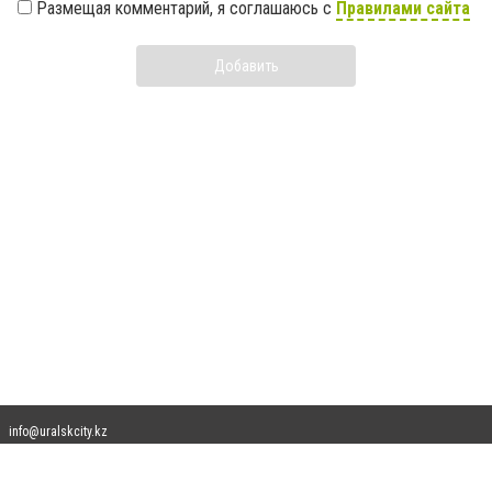
Размещая комментарий, я соглашаюсь с
Правилами сайта
Добавить
info@uralskcity.kz
Допускается цитирование материалов без получения предварительного согласия