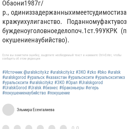
Оба
они
1987
г
/
р
.,
один
из
задержанных
имеет
судимости
за
кражу
и
хулиганство
.
По
данному
факту
воз
буждено
уголовное
дело
по
ч
.1
ст
.
99
УК
РК
(
п
окушение
на
убийство
).
Если вы заметили ошибку, выделите необходимый текст и нажмите Ctrl+Enter, чтобы
сообщить об этом редакции
#Источник @uralskcity.kz #uralskcity.kz #ЗКО #zko #bko #uralsk
#uralskgorod #уральск #казахстан #уральсксити #уральскситикз
#уральсксити #uralskcitykz #ЗКО #Орал #Uralskgorod
#UralskGorod #Uralsk #бизнес #браконьеры #егерь
#покушениенаубийство #покушение
Эльмира Есенгалиева
0,0