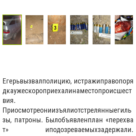
Егерь
вызвал
полицию
,
и
стражи
правопоря
дка
уже
скоро
приехали
на
место
происшест
вия
.
При
осмотре
они
изъяли
отстрелянные
гиль
зы
,
патроны
.
Был
объявлен
план
«
перехва
т
»
и
подозреваемых
задержали
.