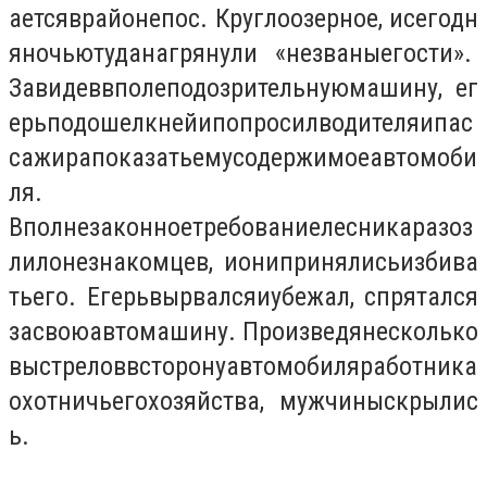
ается
в
районе
пос
.
Круглоозерное
,
и
сегодн
я
ночью
туда
нагрянули
«
незваные
гости
».
Завидев
в
поле
подозрительную
машину
,
ег
ерь
подошел
к
ней
и
попросил
водителя
и
пас
сажира
показать
ему
содержимое
автомоби
ля
.
Вполне
законное
требование
лесника
разоз
лило
незнакомцев
,
и
они
принялись
избива
ть
его
.
Егерь
вырвался
и
убежал
,
спрятался
за
свою
автомашину
.
Произведя
несколько
выстрелов
в
сторону
автомобиля
работника
охотничьего
хозяйства
,
мужчины
скрылис
ь
.