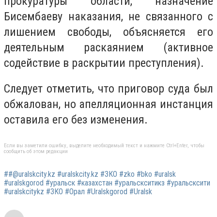
прокуратуры области, назначение
Бисембаеву наказания, не связанного с
лишением свободы, объясняется его
деятельным раскаянием (активное
содействие в раскрытии преступления).
Следует отметить, что приговор суда был
обжалован, но апелляционная инстанция
оставила его без изменения.
Если вы заметили ошибку, выделите необходимый текст и нажмите Ctrl+Enter, чтобы
сообщить об этом редакции
##@uralskcity.kz #uralskcity.kz #ЗКО #zko #bko #uralsk
#uralskgorod #уральск #казахстан #уральскситикз #уральсксити
#uralskcitykz #ЗКО #Орал #Uralskgorod #Uralsk