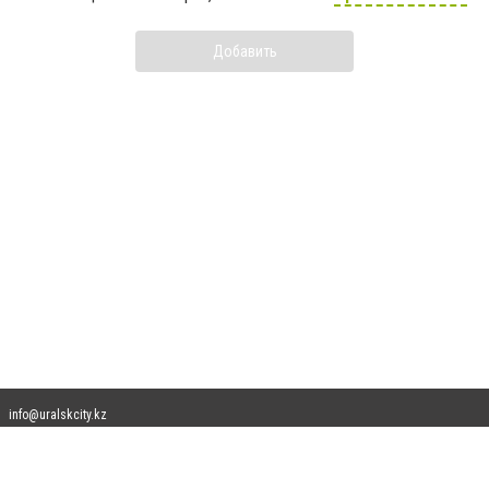
Добавить
info@uralskcity.kz
Допускается цитирование материалов без получения предварительного согласия
uralskcity.kz при условии размещения в тексте обязательной ссылки на