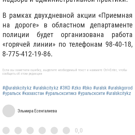
В рамках двухдневной акции «Приемная
на дороге» в областном департаменте
полиции будет организована работа
«горячей линии» по телефонам 98-40-18,
8-775-412-19-86
.
Если вы заметили ошибку, выделите необходимый текст и нажмите Ctrl+Enter, чтобы
сообщить об этом редакции
#@uralskcity.kz #uralskcity.kz #ЗКО #zko #bko #uralsk #uralskgorod
#уральск #казахстан #уральскситикз #уральсксити #uralskcitykz
Эльмира Есенгалиева
0,0