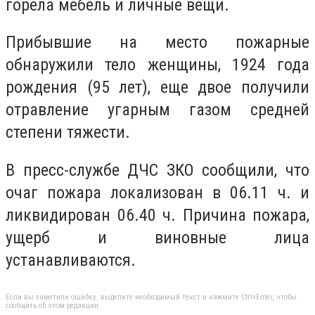
горела мебель и личные вещи.
Прибывшие на место пожарные
обнаруж
или тело женщины,
1924 года
рождения (95 лет)
, еще двое
получили
отравление угарным газом средней
степени тяжести.
В пресс-службе ДЧС ЗКО сообщили, что
o
чаг пожара локализован в 06.11 ч. и
ликвидирован 06.40 ч. П
ричина пожара,
ущерб и виновные лица
устанавливаются.
Если вы заметили ошибку, выделите необходимый текст и нажмите Ctrl+Enter, чтобы
сообщить об этом редакции