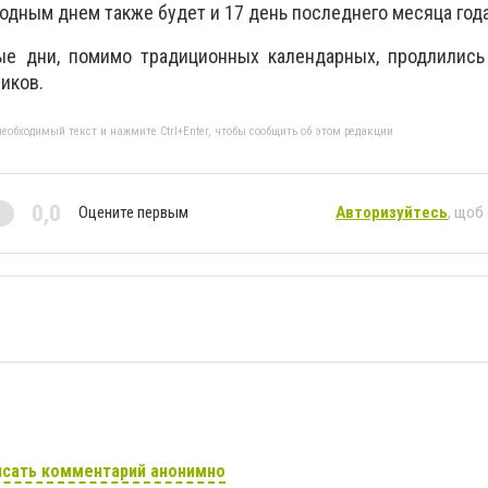
одным днем также будет и 17 день последнего месяца года
ые дни, помимо традиционных календарных, продлились
иков.
еобходимый текст и нажмите Ctrl+Enter, чтобы сообщить об этом редакции
0,0
Оцените первым
Авторизуйтесь
, щоб
сать комментарий анонимно