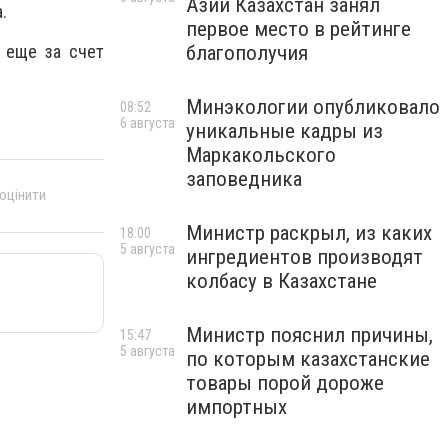
Азии Казахстан занял
.
первое место в рейтинге
благополучия
 еще за счет
Минэкологии опубликовало
08:52
6 августа
уникальные кадры из
Маркакольского
заповедника
 оцінити
Министр раскрыл, из каких
18:00
5 августа
ингредиентов производят
колбасу в Казахстане
Министр пояснил причины,
15:47
5 августа
по которым казахстанские
товары порой дороже
импортных