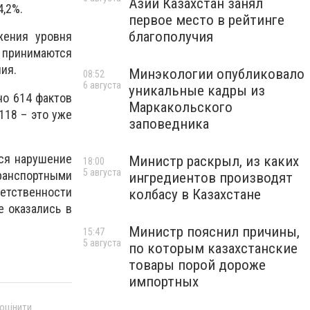
Азии Казахстан занял
4,2%.
первое место в рейтинге
благополучия
жения уровня
принимаются
ия.
Минэкологии опубликовало
08:52
6 августа
уникальные кадры из
но 614 фактов
Маркакольского
118 – это уже
заповедника
ся нарушение
Министр раскрыл, из каких
18:00
5 августа
ранспортными
ингредиентов производят
ветственности
колбасу в Казахстане
е оказались в
Министр пояснил причины,
15:47
5 августа
по которым казахстанские
товары порой дороже
импортных
 оцінити