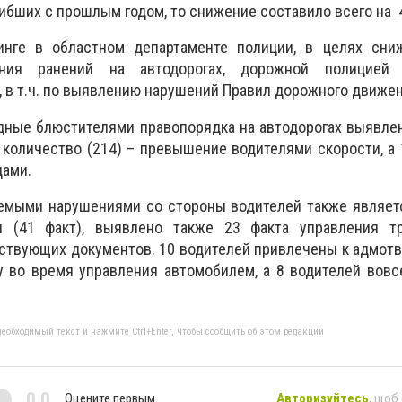
ибших с прошлым годом, то снижение составило всего на 
инге в областном департаменте полиции, в целях сни
ния ранений на автодорогах, дорожной полицией 
 в т.ч. по выявлению нарушений Правил дорожного движен
дные блюстителями правопорядка на автодорогах выявле
 количество (214) – превышение водителями скорости, а 
ами.
емыми нарушениями со стороны водителей также являет
я (41 факт), выявлено также 23 факта управления т
ствующих документов. 10 водителей привлечены к адмот
у во время управления автомобилем, а 8 водителей вовс
еобходимый текст и нажмите Ctrl+Enter, чтобы сообщить об этом редакции
0,0
Оцените первым
Авторизуйтесь
, щоб