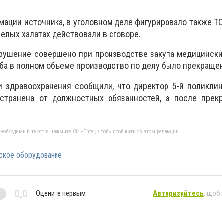
мации источника, в уголовном деле фигурировало также Т
елых халатах действовали в сговоре.
рушение совершено при производстве закупа медицински
а в полном объеме производство по делу было прекраще
и здравоохранения сообщили, что директор 5-й поликли
странена от должностных обязанностей, а после прек
еобходимый текст и нажмите Ctrl+Enter, чтобы сообщить об этом редакции
ское оборудование
0,0
Оцените первым
Авторизуйтесь
, щоб