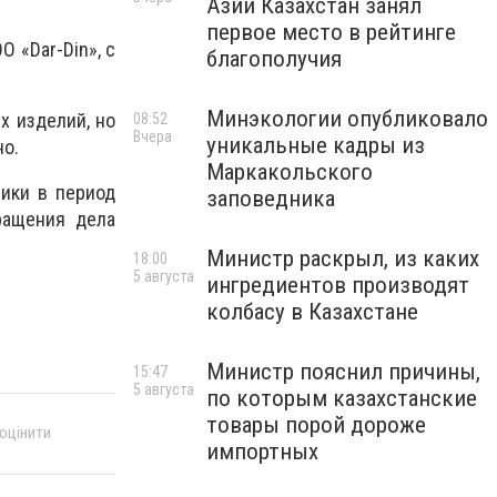
Азии Казахстан занял
первое место в рейтинге
ОО «
Dar
-
Din
», с
благополучия
Минэкологии опубликовало
х изделий, но
08:52
Вчера
уникальные кадры из
но.
Маркакольского
ники в период
заповедника
ращения дела
Министр раскрыл, из каких
18:00
5 августа
ингредиентов производят
колбасу в Казахстане
Министр пояснил причины,
15:47
5 августа
по которым казахстанские
товары порой дороже
 оцінити
импортных