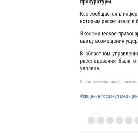
прокуратуры.
Как сообщается в инфор
которым расхитители в б
Экономическое правона
ввиду возмещения ущерб
В областном управлени
расследования была от
уволена.
Если вы заметили ошибку, выделите н
#хищение госзакуп медицин