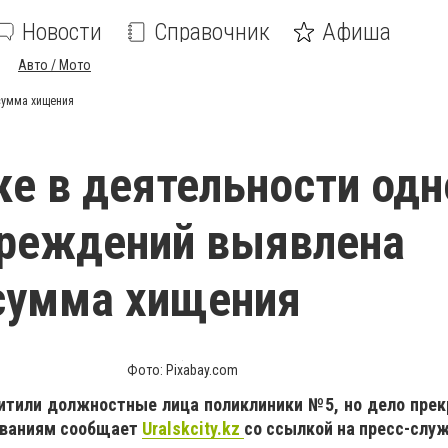
Новости
Справочник
Афиша
Авто / Мото
сумма хищения
ке в деятельности одн
чреждений выявлена
сумма хищения
Фото: Pixabay.com
хитили должностные лица поликлиники №5, но дело прек
ваниям соо
бщает
Uralskcity.kz
со
ссылкой на пресс-служ