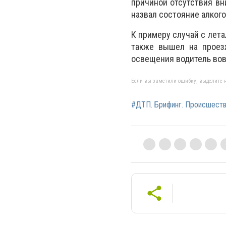
причиной отсутствия вн
назвал состояние алкого
К примеру случай с лет
также вышел на проезж
освещения водитель вов
Если вы заметили ошибку, выделите н
#ДТП. Брифинг. Происшеств