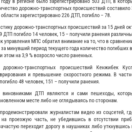
5 году в регионе было зарегистрировано 503 ДТП, в котор
оличество дорожно-транспортных происшествий составило 
 в области зарегистрировано 226 ДТП, погибло – 78.
истику дорожно-транспортных происшествий за 15 дней окт
19 ДТП погибло 14 человек, 15 – получили ранения​ различн
к управления МПС обратил внимание на то, что в сравнении 
 за минувший период текущего года​ количество погибших 
ри этом на 3,9 % возросло число раненных.
 дорожно-транспортных происшествий Кенжибек Кусп
врирования и превышение скоростного режима. В частно
 погибло 48 человек, 151 – получили ранения.
о виновниками ДТП являются и сами пешеходы, котор
ановленном месте либо не оглядываясь по сторонам.
продемонстрировали журналистам видео из соцсетей, гд
на проезжую часть, не убедившись в отсутствии​ при
ачастую переходит дорогу в наушниках либо уткнувшись 