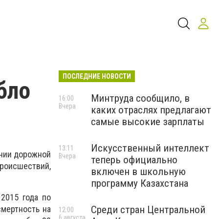
ПОСЛЕДНИЕ НОВОСТИ
бло
Минтруда сообщило, в
16:00
Вчера
каких отраслях предлагают
самые высокие зарплаты
Искусственный интеллект
13:11
янии дорожной
Вчера
теперь официально
роисшествий,
включен в школьную
программу Казахстана
2015 года по
Среди стран Центральной
смертность на
12:00
6 августа