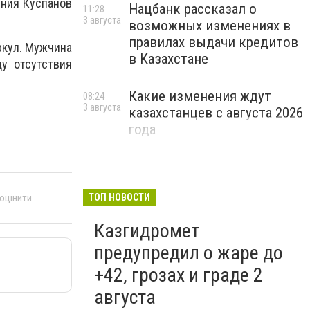
ения Куспанов
Нацбанк рассказал о
11:28
3 августа
возможных изменениях в
правилах выдачи кредитов
ркул. Мужчина
в Казахстане
у отсутствия
Какие изменения ждут
08:24
3 августа
казахстанцев с августа 2026
года
 оцінити
ТОП НОВОСТИ
Казгидромет
предупредил о жаре до
+42, грозах и граде 2
августа