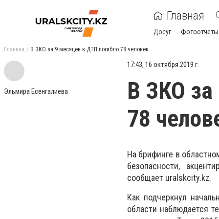
Главная
Досуг
Фотоотчеты
Главная
В ЗКО за 9 месяцев в ДТП погибло 78 человек
17:43, 16 октября 2019 г.
В ЗКО за
Эльмира Есенгалиева
78 челов
На брифинге в областно
безопасности, акцент
сообщает
uralskcity
.
kz.
Как подчеркнул началь
области наблюдается те