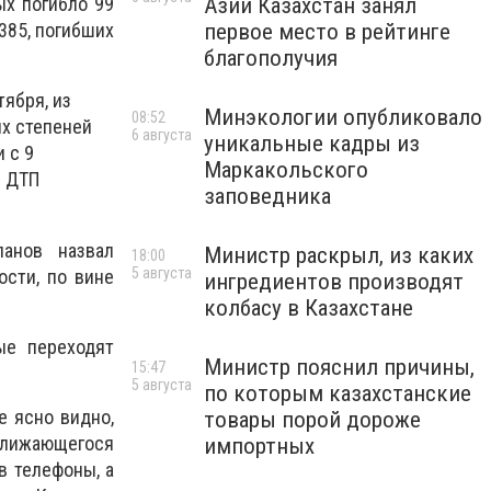
Азии Казахстан занял
ых погибло 99
первое место в рейтинге
385, погибших
благополучия
ября, из
Минэкологии опубликовало
08:52
ых степеней
6 августа
уникальные кадры из
с​ 9
Маркакольского
в ДТП
заповедника
анов назвал
Министр раскрыл, из каких
18:00
5 августа
сти, по вине
ингредиентов производят
колбасу в Казахстане
ые переходят
Министр пояснил причины,
15:47
5 августа
по которым казахстанские
е ясно видно,
товары порой дороже
ближающегося
импортных
в телефоны, а