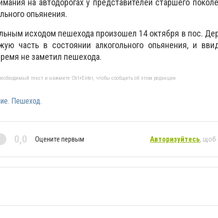
имания на автодорогах у​ представителей старшего покол
льного опьянения.
альным исходом пешехода произошел 14 октября в пос. Де
ую часть в состоянии алкогольного опьянения, и ввид
ремя не заметил пешехода.
еобходимый текст и нажмите Ctrl+Enter, чтобы сообщить об этом редакции
ие. Пешеход.
0,0
Оцените первым
Авторизуйтесь
, щоб