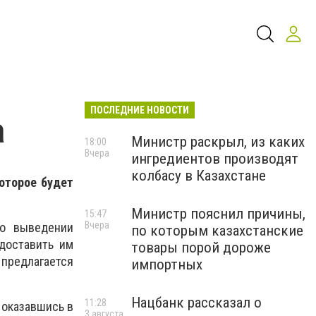
ПОСЛЕДНИЕ НОВОСТИ
а
Министр раскрыл, из каких
18:00
Вчера
ингредиентов производят
колбасу в Казахстане
оторое будет
Министр пояснил причины,
15:47
Вчера
 о выведении
по которым казахстанские
доставить им
товары порой дороже
предлагается
импортных
Нацбанк рассказал о
11:28
 оказавшись в
3 августа