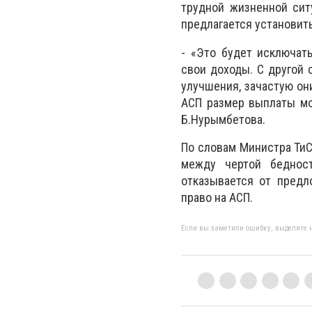
трудной жизненной сит
предлагается установит
- «Это будет исключат
свои доходы. С другой
улучшения, зачастую он
АСП размер выплаты мо
Б.Нурымбетова.
По словам Министра ТиС
между чертой беднос
отказывается от предл
право на АСП.
Если вы заметили ошибку, выделите н