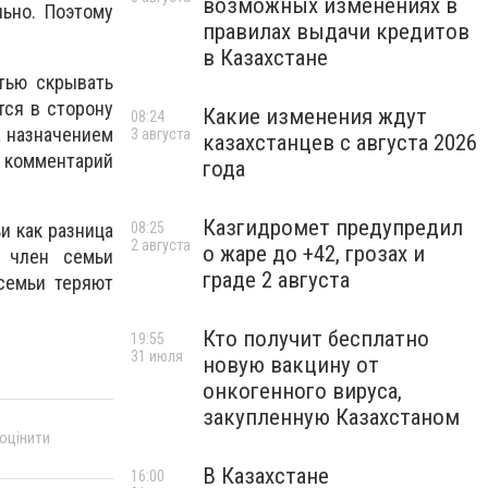
возможных изменениях в
ьно. Поэтому
правилах выдачи кредитов
в Казахстане
тью скрывать
тся в сторону
Какие изменения ждут
08:24
а назначением
3 августа
казахстанцев с августа 2026
 комментарий
года
Казгидромет предупредил
и как разница
08:25
2 августа
о жаре до +42, грозах и
 член семьи
граде 2 августа
семьи теряют
Кто получит бесплатно
19:55
31 июля
новую вакцину от
онкогенного вируса,
закупленную Казахстаном
 оцінити
В Казахстане
16:00