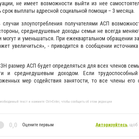
уации, не имеет возможности выйти из нее самостоятел
ь срок выплаты адресной социальной помощи – 3 месяца.
ь случаи злоупотребления получателями АСП возможнос
 стороны, среднедушевые доходы семьи не всегда меняю
и могут и уменьшаться. При ежеквартальном обращении з
жет увеличиться», - приводится в сообщении источника
ЗН размер АСП будет определяться для всех членов семь
ти и среднедушевым доходом. Если трудоспособный
оженных мер содействия занятости, то все члены его 
еобходимый текст и нажмите Ctrl+Enter, чтобы сообщить об этом редакции
0,0
Оцените первым
Авторизуйтесь
, щоб