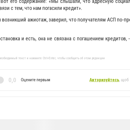
. Вот его содержание: «Мы слышали, что адресную соци
вязи с тем, что нам погасили кредит».
 возникший ажиотаж, заверил, что получателям АСП по-п
становка и есть, она не связана с погашением кредитов, -
еобходимый текст и нажмите Ctrl+Enter, чтобы сообщить об этом редакции
0,0
Оцените первым
Авторизуйтесь
, щоб