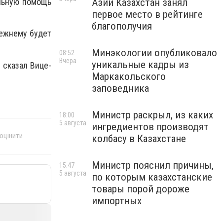
Азии Казахстан занял
альную помощь
первое место в рейтинге
благополучия
режнему будет
Минэкологии опубликовало
08:52
Вчера
уникальные кадры из
 сказал Вице-
Маркакольского
заповедника
Министр раскрыл, из каких
18:00
5 августа
ингредиентов производят
 оцінити
колбасу в Казахстане
Министр пояснил причины,
15:47
5 августа
по которым казахстанские
товары порой дороже
импортных