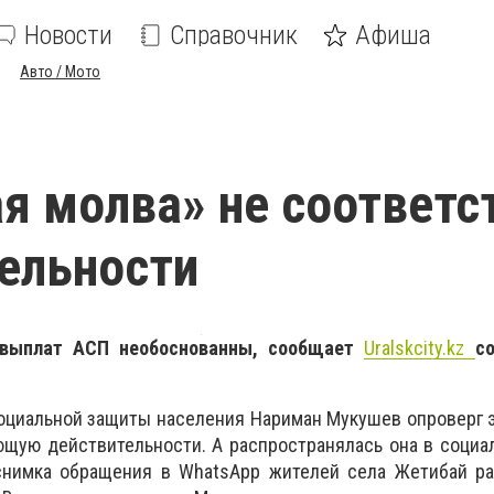
Новости
Справочник
Афиша
Авто / Мото
я молва» не соответс
ельности
 выплат АСП необоснованны, сообщает
Uralskcity.kz
с
оциальной защиты населения Нариман Мукушев опроверг 
ющую действительности. А распространялась она в социа
снимка обращения в
WhatsApp
жителей села Жетибай ра