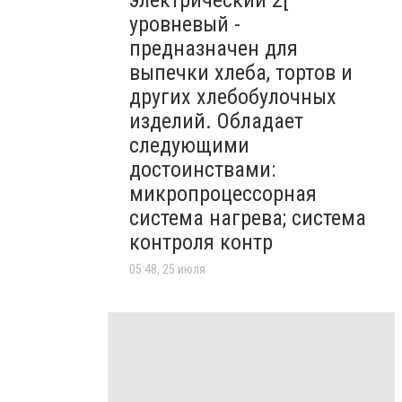
электрический 2[
уровневый -
предназначен для
выпечки хлеба, тортов и
других хлебобулочных
изделий. Обладает
следующими
достоинствами:
микропроцессорная
система нагрева; система
контроля контр
05:48, 25 июля