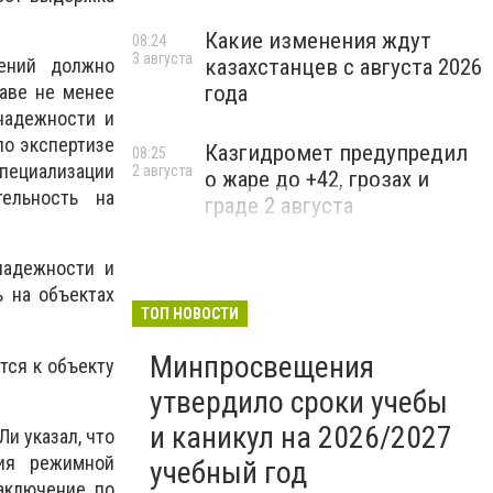
Какие изменения ждут
08:24
3 августа
казахстанцев с августа 2026
жений должно
года
аве не менее
надежности и
по экспертизе
Казгидромет предупредил
08:25
пециализации
2 августа
о жаре до +42, грозах и
тельность на
граде 2 августа
надежности и
 на объектах
ТОП НОВОСТИ
Минпросвещения
тся к объекту
утвердило сроки учебы
и каникул на 2026/2027
и указал, что
ния режимной
учебный год
аключение по