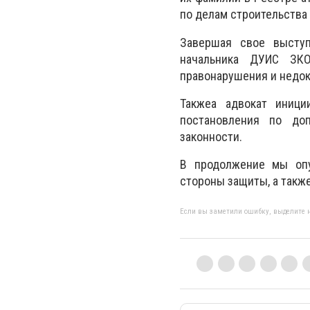
по делам строительства
Завершая свое выступ
начальника ДУИС ЗКО
правонарушения и недок
Такжеа адвокат иници
постановления по до
законности.
В продолжение мы
оп
стороны защиты, а такж
Если вы заметили ошибку, выделите н