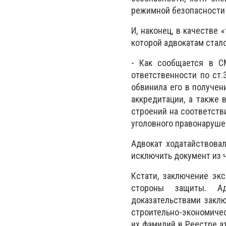
режимной безопасности н
И, наконец, в качестве
которой адвокатам стало
- Как сообщается в СМ
ответственности по ст.
обвинила его в получен
аккредитации,​ а также
строений на соответств
уголовного правонаруше
Адвокат ходатайствова
исключить документ из 
Кстати, заключение эк
стороны защиты. Ад
доказательствами заклю
строительно-экономичес
их фамилий в
Реестре а