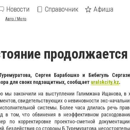
Новости
Справочник
Афиша
Авто / Мото
тояние продолжается
уремуратова, Сергея Барабошко и Бибигуль Сергази
вора для своих подзащитных, сообщает
uralskcity
.
kz
.
 мы закончили на выступлении Галимжана Ищанова, в х
ументов, свидетельствующих о невиновности экс-начальни
-исполнительной системы. Более часа длилась речь пра
уд в том, что обвинения в неэффективном расходован
мер по корректировке проектно-сметной документаци
й, бездействия со стороны Б.Туремуратова, несостоятель