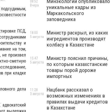
Минэкологии опубликовало
08:52
Вчера
уникальные кадры из
 подсудимым,
Маркакольского
осовестности
заповедника
ктировке ПСД,
Министр раскрыл, из каких
18:00
сотрудниками
5 августа
ингредиентов производят
роительству и
колбасу в Казахстане
мание на том,
, не произвел
Министр пояснил причины,
15:47
ктно-сметную
5 августа
по которым казахстанские
асследование,
товары порой дороже
ов при кладке
импортных
ловного дела
Нацбанк рассказал о
11:28
3 августа
возможных изменениях в
правилах выдачи кредитов
 адвокатский
в Казахстане
 вот выдержка