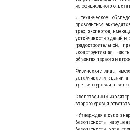
из официального ответа
«…техническое обслед
проводиться аккредито
трех экспертов, имеющ
устойчивости зданий и 
градостроительной, п
«конструктивная част
объектах первого и втор
Физические лица, имею
устойчивости зданий и
третьего уровня ответст
Следственный изолятор 
второго уровня ответст
- Утверждая в суде о на
безопасность нарушен
безопасности, хотя сп