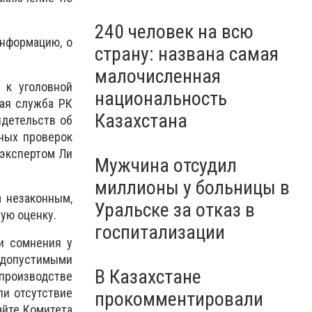
240 человек на всю
информацию, о
страну: названа самая
малочисленная
 к уголовной
национальность
ная служба РК
Казахстана
идетельств об
нных проверок
 экспертом Ли
Мужчина отсудил
миллионы у больницы в
а незаконным,
Уральске за отказ в
ую оценку.
госпитализации
ли сомнения у
допустимыми
В Казахстане
 производстве
ли отсутствие
прокомментировали
айте Комитета