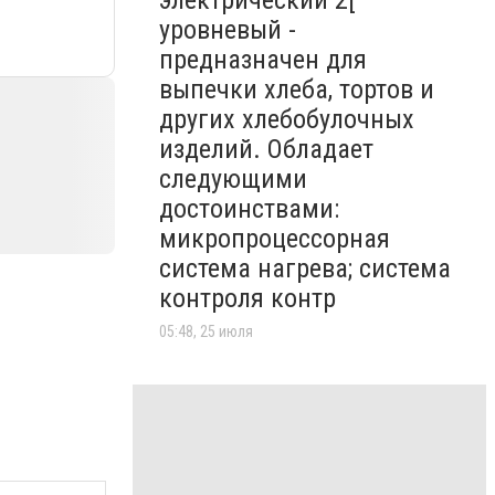
электрический 2[
уровневый -
предназначен для
выпечки хлеба, тортов и
других хлебобулочных
изделий. Обладает
следующими
достоинствами:
микропроцессорная
система нагрева; система
контроля контр
05:48, 25 июля