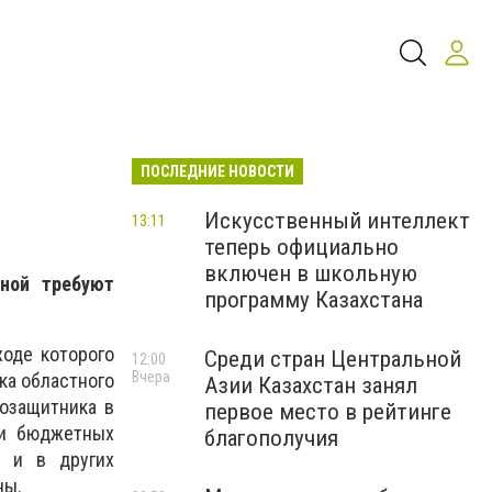
ПОСЛЕДНИЕ НОВОСТИ
Искусственный интеллект
13:11
теперь официально
включен в школьную
ной​ требуют
программу Казахстана
оде которого
Среди стран Центральной
12:00
Вчера
ка областного
Азии Казахстан занял
возащитника в
первое место в рейтинге
ии бюджетных
благополучия
и и в других
ны.