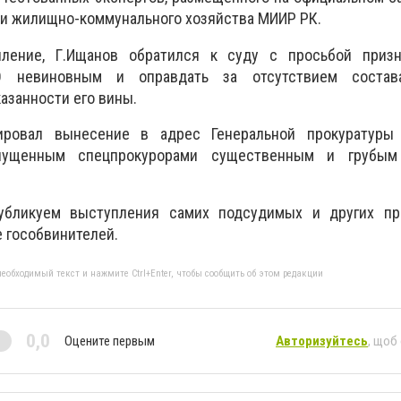
 и жилищно-коммунального хозяйства МИИР РК.
ление, Г.Ищанов обратился к суду с просьбой приз
 невиновным и оправдать за отсутствием состава
азанности его вины.
ировал вынесение в адрес Генеральной прокуратуры
пущенным спецпрокурорами существенным и грубым
убликуем выступления самих подсудимых и других пр
е гособвинителей.
еобходимый текст и нажмите Ctrl+Enter, чтобы сообщить об этом редакции
0,0
Оцените первым
Авторизуйтесь
, щоб