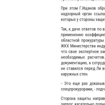
При этом Г.Ищанов обр
надзорный орган ссыла
которых у стороны защи
Так, к даче ответов по
применению коэффициен
областной прокуратуры
ЖКХ Министерства индус
что свое экспертное за
необходимых расчетов
документацию, а сотру
не ставился перед Ли в
наружных стен.
- Это еще раз доказыв
спецпрокурорами, - подч
Сторона защиты напра
запрос
касательно полн