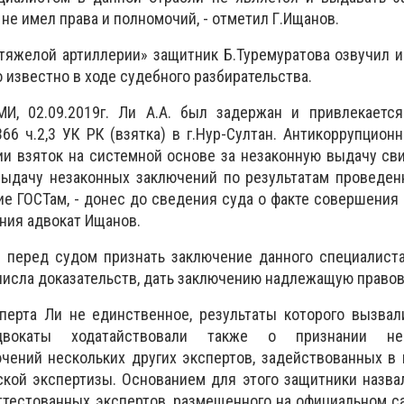
е имел права и полномочий, - отметил Г.Ищанов.
 «тяжелой артиллерии» защитник Б.Туремуратова озвучил 
 известно в ходе судебного разбирательства.
И, 02.09.2019г. Ли А.А. был задержан и привлекается
366 ч.2,3 УК РК (взятка) в г.Нур-Султан. Антикоррупцион
ии взяток на системной основе за незаконную выдачу св
 выдачу незаконных заключений по результатам проведе
ие ГОСТам, - донес до сведения суда о факте совершения
ния адвокат Ищанов.
л перед судом признать заключение данного специалист
числа доказательств, дать заключению надлежащую правов
сперта Ли не единственное, результаты которого вызва
вокаты ходатайствовали также о признании не
чений нескольких других экспертов, задействованных в
кой экспертизы. Основанием для этого защитники назва
ттестованных экспертов, размещенного на официальном с