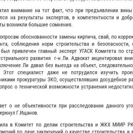
атил внимание на тот факт, что при предъявлении вины
лся на результаты экспертов, в компетентности и добр
ты возникли большие сомнения.
 вопросам
обоснованности замены кирпича, свай, по корре
та, соблюдения норм строительства и безопасности, 
 был привлечен главный эксперт УГАСК
Комитета по ст
триального развития ​ г-н Ли. Адвокат акцентировал вни
ключение Ли давал без выезда на объект, следовательно
. Этот специалист даже не потрудился изучить прое
дниками прокуратуры ЗКО, осуществлявших досудебное р
опрос о технической возможности устранения недостатк
ает о не объективности при расследовании данного уго
еркнул Г.Ищанов.​
вила в
Комитет по делам строительства и ЖКХ МИИР РК
омочий по даче заключений о качестве строительства, и