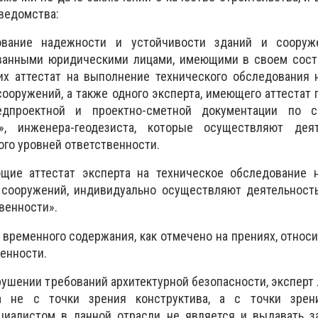
 ведомства:
ование надежности и устойчивости зданий и соору
ванными юридическими лицами, имеющими в своем сост
их аттестат на выполнение технического обследования 
сооружений, а также одного эксперта, имеющего аттестат 
редпроектной и проектно-сметной документации по с
ь», инженера-геодезиста, которые осуществляют дея
ого уровней ответственности.
щие аттестат эксперта на техническое обследование 
 сооружений, индивидуально осуществляют деятельность
венности».
временного содержания, как отмечено на прениях, относи
венности.
рушении требований архитектурной безопасности, эксперт Л
а не с точки зрения конструктива, а с точки зре
ециалистом в данной отрасли не является и выдавать з