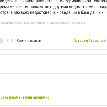
видеть в личном кабинете в информационной систем
время минфином совместно с другими ведомствами прово
устранению всех недостоверных сведений в базе данных.
еобходимый текст и нажмите Ctrl+Enter, чтобы сообщить об этом редакции
0,0
Оцените первым
Авторизуйтесь
, щоб
сать комментарий анонимно