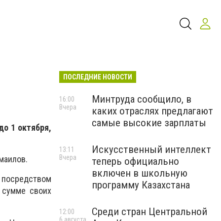
ПОСЛЕДНИЕ НОВОСТИ
Минтруда сообщило, в
16:00
Вчера
каких отраслях предлагают
самые высокие зарплаты
о 1 октября,
Искусственный интеллект
13:11
Вчера
маилов.
теперь официально
включен в школьную
посредством
программу Казахстана
 сумме своих
Среди стран Центральной
12:00
6 августа