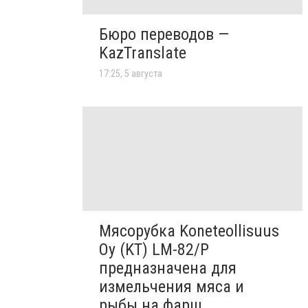
Бюро переводов —
KazTranslate
17:25, 5 августа
Мясорубка Koneteollisuus
Oy (KT)​ LM-82/P
предназначена для
измельчения мяса и
рыбы на фарш,