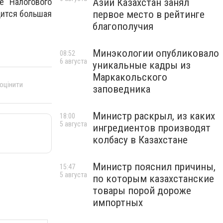
е Налогового
Азии Казахстан занял
дится большая
первое место в рейтинге
благополучия
Минэкологии опубликовало
08:52
6 августа
уникальные кадры из
Маркакольского
 оцінити
заповедника
Министр раскрыл, из каких
18:00
5 августа
ингредиентов производят
колбасу в Казахстане
Министр пояснил причины,
15:47
5 августа
по которым казахстанские
товары порой дороже
импортных