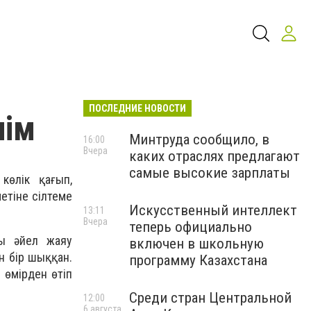
ПОСЛЕДНИЕ НОВОСТИ
лім
Минтруда сообщило, в
16:00
Вчера
каких отраслях предлагают
самые высокие зарплаты
көлік қағып,
етіне сілтеме
Искусственный интеллект
13:11
Вчера
теперь официально
ғы әйел жаяу
включен в школьную
н бір шыққан.
программу Казахстана
 өмірден өтіп
Среди стран Центральной
12:00
6 августа