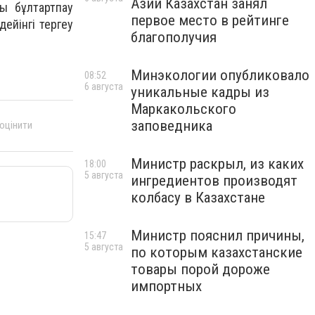
Азии Казахстан занял
ы бұлтартпау
первое место в рейтинге
ейінгі тергеу
благополучия
Минэкологии опубликовало
08:52
6 августа
уникальные кадры из
Маркакольского
заповедника
 оцінити
Министр раскрыл, из каких
18:00
5 августа
ингредиентов производят
колбасу в Казахстане
Министр пояснил причины,
15:47
5 августа
по которым казахстанские
товары порой дороже
импортных