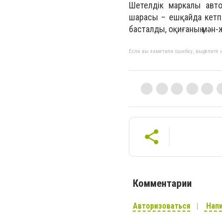
Шетелдік маркалы авто
шарасы – ешқайда кетпе
басталды, оқиғаның мән
Если вы заметили ошибку, выделите н
Комментарии
Авторизоваться
Напи