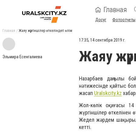
Главная
Досуг
Фотоотчеты
Главная
Жаяу жүргіншілер өткеліндегі өлім
17:35, 14 сентября 2019 г.
Жаяу жүрг
Эльмира Есенгалиева
Назарбаев даңғылы бо
нәтижесінде қайтыс бол
жасап
Uralskcity.kz
хабар
Жол-көлік оқиғасы 14
жүргіншілер өткелінен ө
Жедел жәрдем шақырылға
кетті.