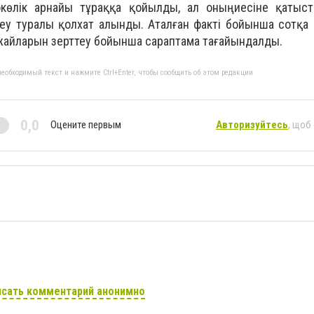
көлік арнайы тұраққа қойылды, ал оның иесіне қатыст
у туралы қолхат алынды. Аталған факті бойынша сотқа д
-жайларын зерттеу бойынша сараптама тағайындалды.
еобходимый текст и нажмите Ctrl+Enter, чтобы сообщить об этом редакции
0,0
Оцените первым
Авторизуйтесь
, щоб
сать комментарий анонимно