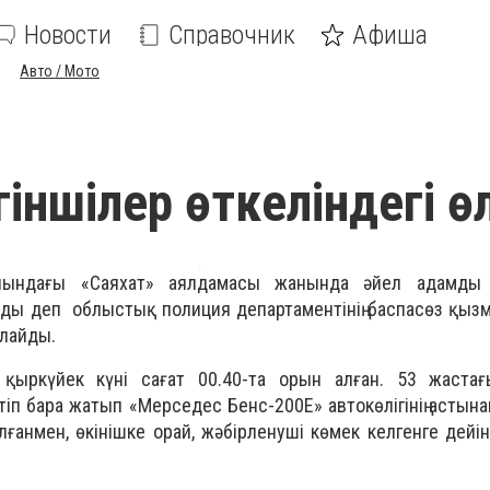
Новости
Справочник
Афиша
Авто / Мото
іншілер өткеліндегі ө
йындағы «Саяхат» аялдамасы жанында әйел адамды 
ды деп облыстық полиция департаментінің баспасөз қызм
лайды.
 қыркүйек күні сағат 00.40-та орын алған. 53 жаста
тіп бара жатып «Мерседес Бенс-200Е» автокөлігінің астына
нмен, өкінішке орай, жәбірленуші көмек келгенге дейін