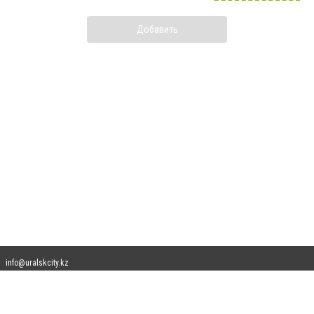
Добавить
info@uralskcity.kz
Допускается цитирование материалов без получения предварительного согласия
uralskcity.kz при условии размещения в тексте обязательной ссылки на