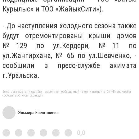
Курылыс»
и
ТОО «ЖайыкСити»).
-
До наступления холодного сезона также
будут отремонтированы крыши домов
№129 по ул.Кердери, №11 по
ул.Жангирхана, № 65 по ул.Шевченко, -
сообщили в пресс-службе акимата
г.Уральска.
Если вы заметили ошибку, выделите необходимый текст и нажмите Ctrl+Enter, чтобы
сообщить об этом редакции
Эльмира Есенгалиева
0,0