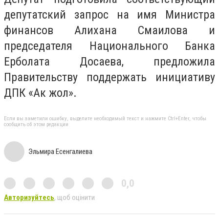
депутатский запрос на имя Министра
финансов Алихана Смаилова и
председателя Национального Банка
Ерболата Досаева, предложила
П
равительству
поддержать инициативу
ДПК «Ак жол».
Если вы заметили ошибку, выделите необходимый текст и нажмите Ctrl+Enter, чтобы
сообщить об этом редакции
Эльмира Есенгалиева
0,0
Авторизуйтесь
, щоб оцінити