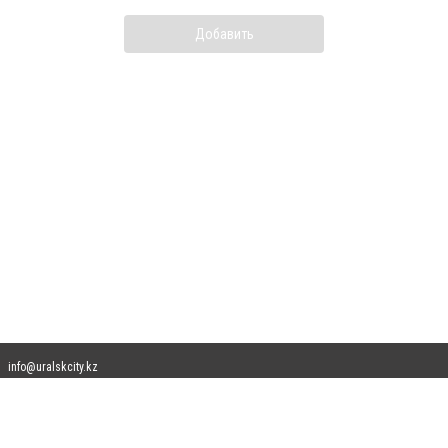
Добавить
info@uralskcity.kz
Допускается цитирование материалов без получения предварительного согласия
uralskcity.kz при условии размещения в тексте обязательной ссылки на
uralskcity.kz - Сайт города Уральск. Для интернет-изданий обязательно