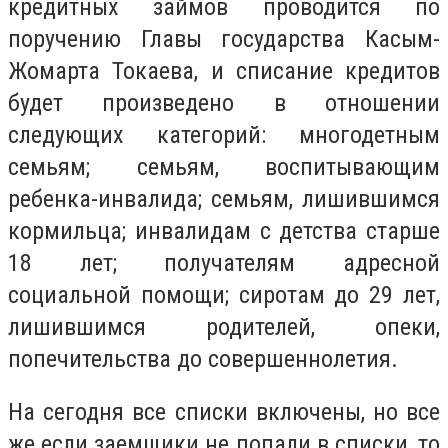
кредитных займов проводится по
поручению Главы государства Касым-
Жомарта Токаева, и списание кредитов
будет произведено в отношении
следующих категорий: многодетным
семьям; семьям, воспитывающим
ребенка-инвалида; семьям, лишившимся
кормильца; инвалидам с детства старше
18 лет; получателям адресной
социальной помощи; сиротам до 29 лет,
лишившимся родителе
й
, опеки,
попечительства до совершеннолетия.
На сегодня все списки включены, но все
же е
сли заемщики не попали в списки, то