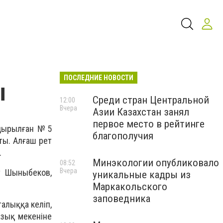
ПОСЛЕДНИЕ НОВОСТИ
ы
Среди стран Центральной
12:00
Вчера
Азии Казахстан занял
первое место в рейтинге
ндырылған №5
благополучия
ты. Алғаш рет
.
Минэкологии опубликовало
08:52
Вчера
ат Шыныбеков,
уникальные кадры из
Маркакольского
заповедника
талыққа келіп,
азық мекеніне