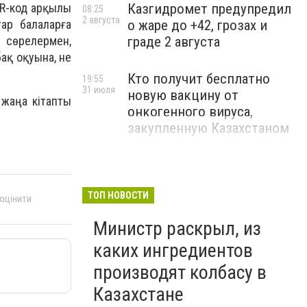
QR-код арқылы
Казгидромет предупредил
08:25
2 августа
ар балаларға
о жаре до +42, грозах и
 сөрелермен,
граде 2 августа
ақ оқуына, не
Кто получит бесплатно
19:55
31 июля
новую вакцину от
 жаңа кітапты
онкогенного вируса,
закупленную Казахстаном
ТОП НОВОСТИ
 оцінити
Министр раскрыл, из
каких ингредиентов
производят колбасу в
Казахстане