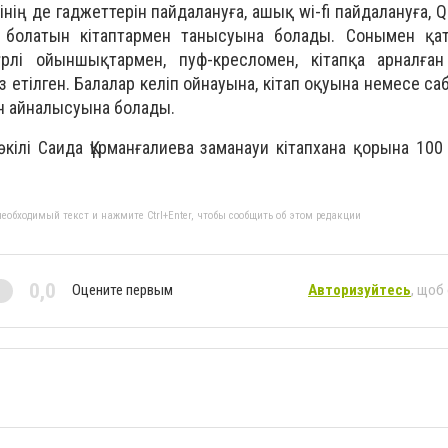
нің де гаджеттерін пайдалануға, ашық wi-fi пайдалануға, 
 болатын кітаптармен танысуына болады. Сонымен қат
рлі ойыншықтармен, пуф-кресломен, кітапқа арналған
етілген. Балалар келіп ойнауына, кітап оқуына немесе саб
мен айналысуына болады.
кілі Саида Құрманғалиева заманауи кітапхана қорына 100
еобходимый текст и нажмите Ctrl+Enter, чтобы сообщить об этом редакции
0,0
Оцените первым
Авторизуйтесь
, щоб