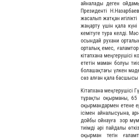
айналады деген ойдам
Президенті Н.Назарбае
жасалып жатқан игілікті 
жаңарту үшін қала күн
кемітуге тура келді. М
осындай рухани орталық
орталық емес, ғаламтор
кітапхана меңгерушісі 
ететін маман болуы тиі
болашақтағы үлкен мәд
сөз алған қала басшысы
Кітапхана меңгерушісі Г
тұрақты оқырманы, 65
оқырмандармен етене ерк
ісімен айналысуына, а
дойбы ойнауға зор мүмк
тиімді әрі пайдалы өтк
оқырман тегін ғалам