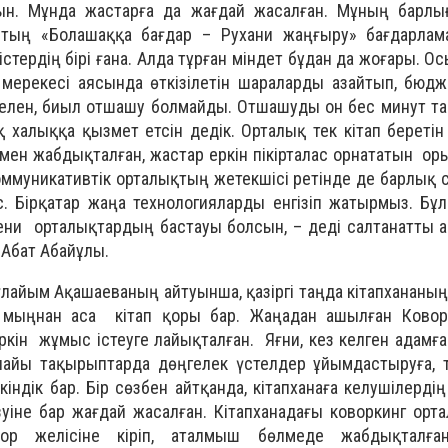
ын. Мұнда жастарға да жағдай жасалған. Мұның барлы
втың «Болашаққа бағдар – Рухани жаңғыру» бағдарлама
істердің бірі ғана. Алда тұрған міндет бұдан да жоғары. О
і мерекесі аясында өткізілетін шараларды азайтып, бю
әселен, биыл отшашу болмайды. Отшашуды он бес минут т
 халыққа қызмет етсін дедік. Орталық тек кітап беретін
мен жабдықталған, жастар еркін пікірталас орнататын ор
коммуникативтік орталықтың жетекшісі ретінде де барлық 
с. Бірқатар жаңа технологияларды енгізіп жатырмыз. Бұл
ени орталықтардың бастауы болсын, – деді салтанатты 
 Абат Абайұлы.
үлайым Ақашаеваның айтуынша, қазіргі таңда кітапхананың
 мыңнан аса кітап қоры бар. Жаңадан ашылған Ковор
ін жұмыс істеуге лайықталған. Яғни, кез келген адамға ө
рнайы тақырыптарда дөңгелек үстелдер ұйымдастыруға, 
індік бар. Бір сөзбен айтқанда, кітапханаға келушілерді
ізуіне бар жағдай жасалған. Кітапханадағы коворкинг ор
тор желісіне кіріп, аталмыш бөлмеде жабдықталған