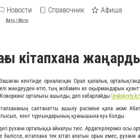
Новости
Справочник
Афиша
Авто / Мото
ағы кітапхана жаңард
а Зашаған кентінде орналасқан Орал қалалық орталықта
елі жөндеуден өтіп, тың жобамен өз оқырмандарын қуант
 Коворкинг орталығы ашылды, деп хабарлайды
Uralskcity.kz
кітапхананың салтанатты ашылу рәсіміне қала әкімі Аб
қатысып, кент тұрғындарының қуанышына куә болды
.
дегі рухани орталыққа айналуы тиіс. Ардагерлеріміз осы ор
 бөліссе, кітапхана тек кітап алатын орын емес, рухани 