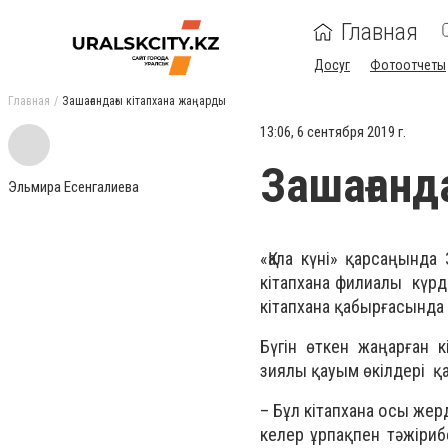
Главная
Досуг
Фотоотчеты
Главная
Зашағандағы кітапхана жаңарды
13:06, 6 сентября 2019 г.
Зашағанд
Эльмира Есенгалиева
«Қала күні» қарсаңынд
кітапхана филиалы күрд
кітапхана қабырғасында
Бүгін өткен жаңарған 
зиялы қауым өкілдері 
– Бұл кітапхана осы жер
келер ұрпақпен тәжірибе