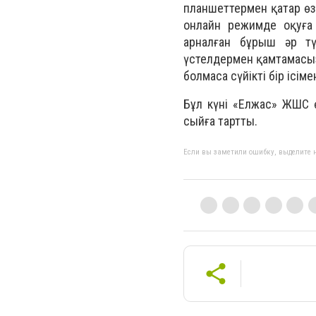
планшеттермен қатар өзі
онлайн режимде оқуға
арналған бұрыш әр тү
үстелдермен қамтамасыз 
болмаса сүйікті бір ісі
Бұл күні «Елжас» ЖШС ө
сыйға тартты.
Если вы заметили ошибку, выделите н