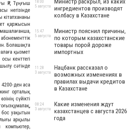
Министр раскрыл, из каких
18:00
ғы ҚР Тұңғыш
5 августа
ингредиентов производят
сы негізінде
колбасу в Казахстане
сы кітапхананы
джет қаржысын
Министр пояснил причины,
амашалағанша,
15:47
5 августа
по которым казахстанские
 абонементтік
товары порой дороже
ын. Болашақта
импортных
салаға қызмет
 осы кенттегі
ашылу сәтінде
Нацбанк рассказал о
11:28
3 августа
возможных изменениях в
правилах выдачи кредитов
 4200-ден аса
в Казахстане
кинг орталық
зінің сүйікті
Какие изменения ждут
08:24
тоғызқұмалақ,
3 августа
казахстанцев с августа 2026
ң бос уақытын
года
талығы арқылы
 компьютер,