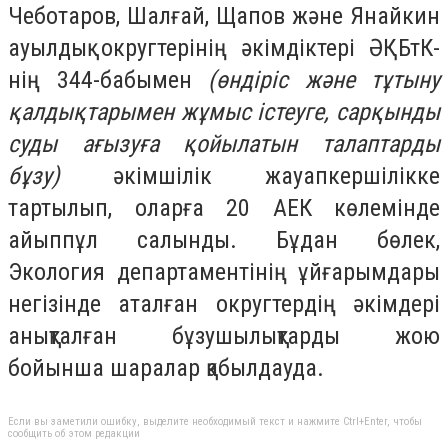
Чеботаров, Шалғай, Щапов және Янайкин
ауылдық округтерінің әкімдіктері ӘҚБтК-
нің 344-бабымен
(өндiрiс және тұтыну
қалдықтарымен жұмыс істеуге, сарқынды
суды ағызуға қойылатын талаптарды
бұзу)
әкімшілік жауапкершілікке
тартылып, оларға 20 АЕК көлемінде
айыппұл салынды. Бұдан бөлек,
Экология департаментінің ұйғарымдары
негізінде аталған округтердің әкімдері
анықталған бұзушылықтарды жою
бойынша шаралар қабылдауда.
Если вы заметили ошибку, выделите необходимый текст и нажмите Ctrl+Enter, чтобы
сообщить об этом редакции