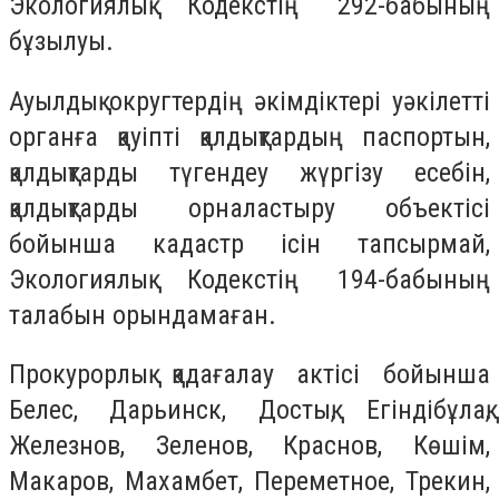
Экологиялық Кодекстің 292-бабының
бұзылуы.
Ауылдық округтердің әкімдіктері уәкілетті
органға қауіпті қалдықтардың паспортын,
қалдықтарды түгендеу жүргізу есебін,
қалдықтарды орналастыру объектісі
бойынша кадастр ісін тапсырмай,
Экологиялық Кодекстің 194-бабының
талабын орындамаған.
Прокурорлық қадағалау актісі бойынша
Белес, Дарьинск, Достық, Егіндібұлақ,
Железнов, Зеленов, Краснов, Көшім,
Макаров, Махамбет, Переметное, Трекин,