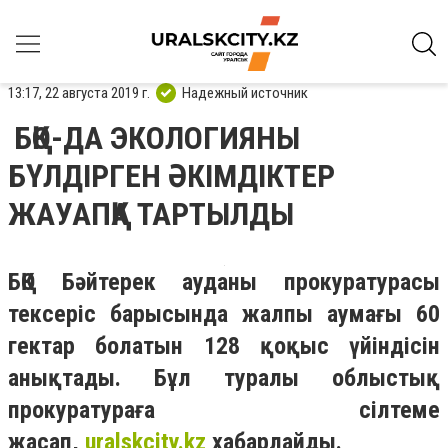
13:17, 22 августа 2019 г.
Надежный источник
БҚО-ДА ЭКОЛОГИЯНЫ
БҮЛДІРГЕН ӘКІМДІКТЕР
ЖАУАПҚА ТАРТЫЛДЫ
БҚО Бәйтерек ауданы прокуратурасы
тексеріс барысында жалпы аумағы 60
гектар болатын 128 қоқыс үйіндісін
анықтады. Бұл туралы облыстық
прокуратураға сілтеме
жасап,
uralskcity.kz
хабарлайды
.