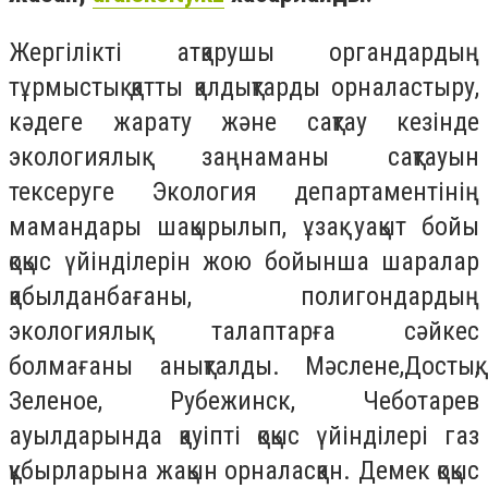
Жергілікті атқарушы органдардың
тұрмыстық қатты қалдықтарды орналастыру,
кәдеге жарату және сақтау кезінде
экологиялық заңнаманы сақтауын
тексеруге Экология департаментінің
мамандары шақырылып, ұзақ уақыт бойы
қоқыс үйінділерін жою бойынша шаралар
қабылданбағаны, полигондардың
экологиялық талаптарға сәйкес
болмағаны анықталды. Мәслене,Достық,
Зеленое, Рубежинск, Чеботарев
ауылдарында қауіпті қоқыс үйінділері газ
құбырларына жақын орналасқан. Демек қоқыс