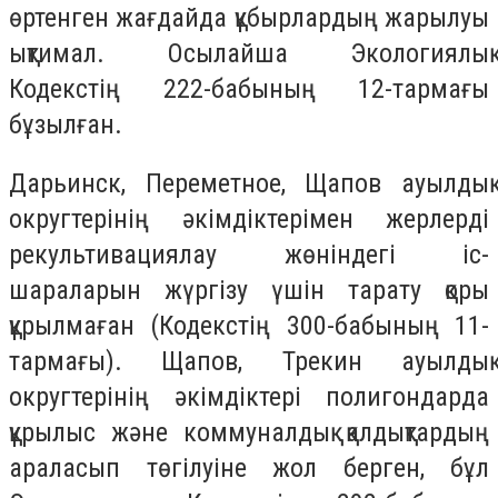
өртенген жағдайда құбырлардың жарылуы
ықтимал. Осылайша Экологиялық
Кодекстің 222-бабының 12-тармағы
бұзылған.
Дарьинск, Переметное, Щапов ауылдық
округтерінің әкімдіктерімен жерлерді
рекультивациялау жөніндегі іс-
шараларын жүргізу үшін тарату қоры
құрылмаған (Кодекстің 300-бабының 11-
тармағы). Щапов, Трекин ауылдық
округтерінің әкімдіктері полигондарда
құрылыс және коммуналдық қалдықтардың
араласып төгілуіне жол берген, бұл