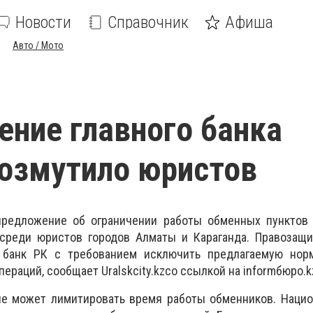
Новости
Справочник
Афиша
Авто / Мото
ние главного банка
озмутило юристов
предложение
об ограничении работы обменных пунктов 
среди юристов городов Алматы и Караганда. Правозащи
 банк РК с требованием исключить предлагаемую нор
ераций, сообщает Uralskcity.kz
со ссылкой на informбюро
.
k
 не может лимитировать время работы обменников. Наци