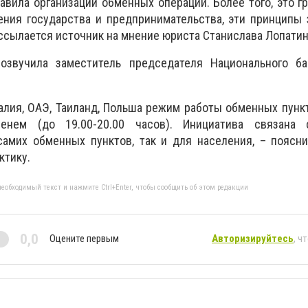
авила организации обменных операций. Более того, это г
ния государства и предпринимательства, эти принципы 
 ссылается источник на мнение юриста Станислава Лопатин
озвучила заместитель председателя Национального б
Италия, ОАЭ, Таиланд, Польша режим работы обменных пунк
енем (до 19.00-20.00 часов). Инициатива связана 
самих обменных пунктов, так и для населения, – поясн
ктику.
еобходимый текст и нажмите Ctrl+Enter, чтобы сообщить об этом редакции
0,0
Оцените первым
Авторизируйтесь
, ч