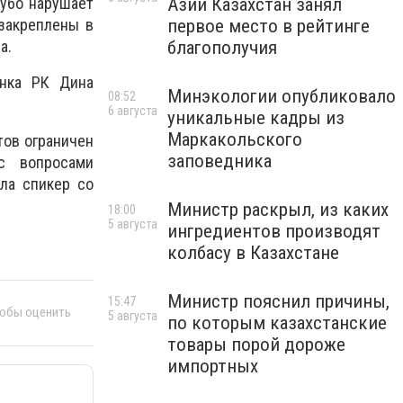
Азии Казахстан занял
рубо нарушает
первое место в рейтинге
закреплены в
благополучия
а.
анка РК Дина
Минэкологии опубликовало
08:52
6 августа
уникальные кадры из
Маркакольского
тов ограничен
заповедника
с вопросами
ила спикер со
Министр раскрыл, из каких
18:00
5 августа
ингредиентов производят
колбасу в Казахстане
Министр пояснил причины,
15:47
тобы оценить
5 августа
по которым казахстанские
товары порой дороже
импортных