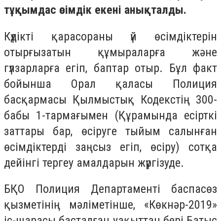
тұқымдас өсімдік екені анықталды.
Күдікті қарасораны үй өсімдіктерін
отырғызатын құмыраларға және
гүлзарларға егіп, баптар отыр. Бұл факт
бойынша Орал қаласы Полиция
басқармасы Қылмыстық Кодекстің 300-
бабы 1-тармағымен (
Құрамында есiрткi
заттары бар, өсiруге тыйым салынған
өсiмдiктердi заңсыз егіп, өсіру
) сотқа
дейінгі тергеу амалдарын жүргізуде.
БҚО Полиция Департаменті баспасөз
қызметінің мәліметінше, «Көкнәр-2019»
іс-шарасы басталған уақыттан бері Батыс