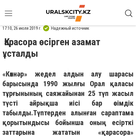
17:10, 26 июля 2019 г.
Надежный источник
Қарасора өсірген азамат
ұсталды
«Көкнәр» жедел алдын алу шарасы
барысында 1990 жылғы Орал қаласы
тұрғынының саяжайынан 25 түп жасыл
түсті айрықша иісі бар өсімдік
табылды.
Түптерден алынған сараптама
қорытындысы бойынша оның есірткі
заттарына жататын «қарасора»