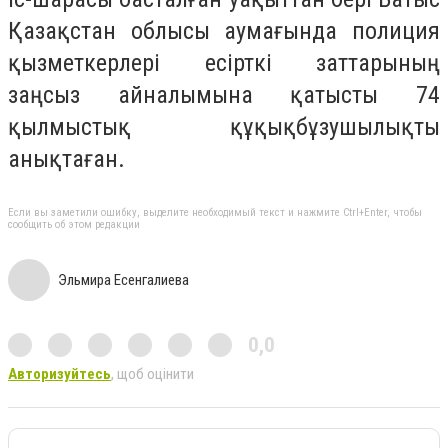
Қазақстан облысы аумағында полиция
қызметкерлері есірткі заттарының
заңсыз айналымына қатысты 74
қылмыстық құқықбұзушылықты
анықтаған.
Если вы заметили ошибку, выделите необходимый текст и нажмите Ctrl+Enter, чтобы
сообщить об этом редакции
Эльмира Есенгалиева
0,0
Авторизуйтесь
, щоб оцінити