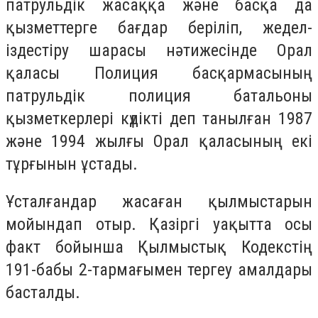
патрульдік жасаққа және басқа да
қызметтерге бағдар беріліп, жедел-
іздестіру шарасы нәтижесінде Орал
қаласы Полиция басқармасының
патрульдік полиция батальоны
қызметкерлері күдікті деп танылған 1987
және 1994 жылғы Орал қаласының екі
тұрғынын ұстады.
Ұсталғандар жасаған қылмыстарын
мойындап отыр. Қазіргі уақытта осы
факт бойынша Қылмыстық Кодекстің
191-бабы 2-тармағымен тергеу амалдары
басталды.