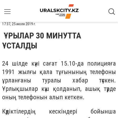
17:37, 25 июля 2019 г.
ҰРЫЛАР 30 МИНУТТА
ҰСТАЛДЫ
24 шілде күні сағат 15.10-да полицияға
1991 жылғы қала тұғынының телефоны
ұрланғаны туралы хабар түскен.
Ұрлықшылар күш қолданып, ашық түрде
оның телефонын алып кеткен.
Күдіктілердің кескіндері бойынша