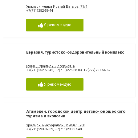
Уральск, улица Исатай Батыра, 71/1
+7(711)252-59-44
Я рекомендую
Евразия, туристско-оздоровительный комплекс
090010, Уральск, Лагерная, 6
+7(711)252-59-42
,
+7(711)225-68-03
,
+7(777)791-54-62
Я рекомендую
Атамекен, городской центр детско-юношеского
туризма и экологии
Уральск, микрорайон Самал-1, 200
+7(711)293-97-39
,
+7(711)293-97-48