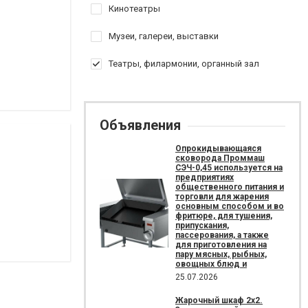
Кинотеатры
Музеи, галереи, выставки
Театры, филармонии, органный зал
Объявления
Опрокидывающаяся
сковорода Проммаш
СЭЧ-0,45 используется на
предприятиях
общественного питания и
торговли для жарения
основным способом и во
фритюре, для тушения,
припускания,
пассерования, а также
для приготовления на
пару мясных, рыбных,
овощных блюд и
25.07.2026
Жарочный шкаф 2х2.