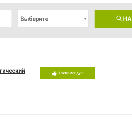
Выберите
НА
тический
Я рекомендую