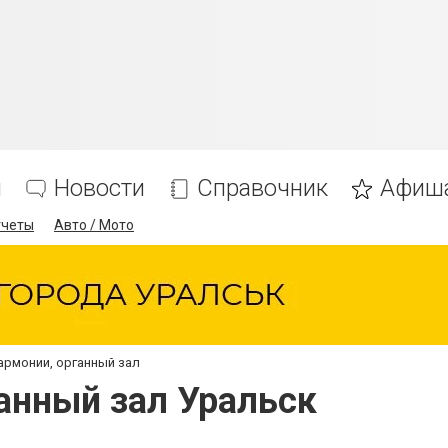
я
Новости
Справочник
Афиш
тчеты
Авто / Мото
армонии, органный зал
анный зал Уральск