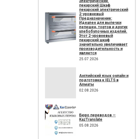
Электрический.
пекарский Шкаф
пекарский электрический
2-уровневый
Предназначение:
Идеален для выпечки
лепешек, тортов и других
хлебобулочных изделий.
Этот 2-уровневый
пекарский шкаф
значительно увеличивает
производительность и
является
25.07.2026
Английский язык онлайн и
подготовка к IELTS в
Алматы
02.08.2026
Бюро переводов —
KazTranslate
05.08.2026