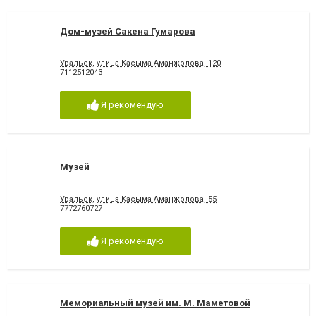
Дом-музей Сакена Гумарова
Уральск, улица Касыма Аманжолова, 120
7112512043
Я рекомендую
Музей
Уральск, улица Касыма Аманжолова, 55
7772760727
Я рекомендую
Мемориальный музей им. М. Маметовой