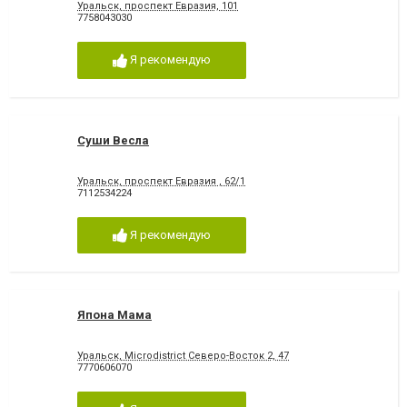
Уральск, проспект Евразия, 101
7758043030
Я рекомендую
Суши Весла
Уральск, проспект Евразия , 62/1
7112534224
Я рекомендую
Япона Мама
Уральск, Microdistrict Северо-Восток 2, 47
7770606070