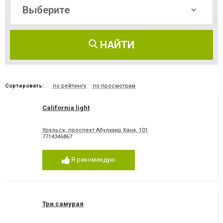
НАЙТИ
Сортировать:
по рейтингу
по просмотрам
California light
Уральск, проспект Абулхаир Хана, 101
7714346867
Я рекомендую
Три самурая