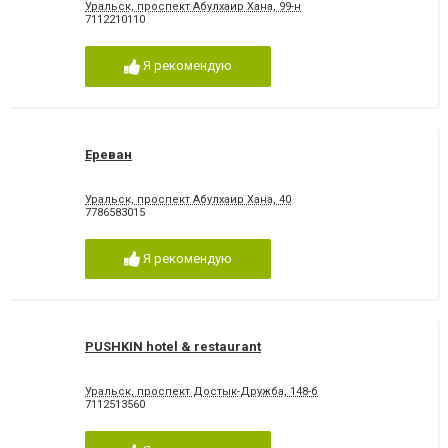
Уральск, проспект Абулхаир Хана, 99-н
7112210110
Я рекомендую
Ереван
Уральск, проспект Абулхаир Хана, 40
7786583015
Я рекомендую
PUSHKIN hotel & restaurant
Уральск, проспект Достык-Дружба, 148-б
7112513560