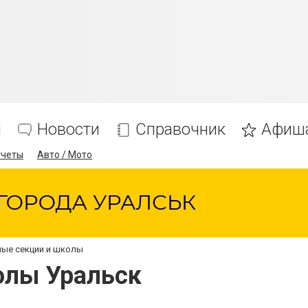
я
Новости
Справочник
Афиш
тчеты
Авто / Мото
ые секции и школы
олы Уральск