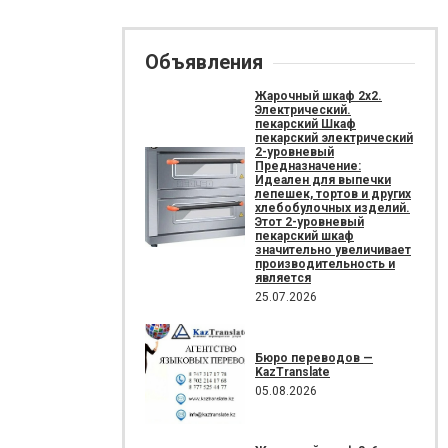
Объявления
Жарочный шкаф 2х2.
Электрический.
пекарский Шкаф
пекарский электрический
2-уровневый
Предназначение:
Идеален для выпечки
лепешек, тортов и других
хлебобулочных изделий.
Этот 2-уровневый
пекарский шкаф
значительно увеличивает
производительность и
является
25.07.2026
Бюро переводов —
KazTranslate
05.08.2026