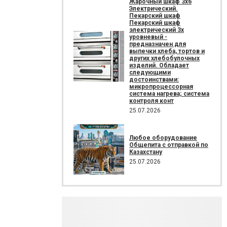
Жарочный шкаф 3х6
Электрический.
Пекарский шкаф
Пекарский шкаф
электрический 3х
уровневый -
предназначен для
выпечки хлеба, тортов и
других хлебобулочных
изделий. Обладает
следующими
достоинствами:
микропроцессорная
система нагрева; система
контроля конт
25.07.2026
Любое оборудование
Общепита с отправкой по
Казахстану
25.07.2026