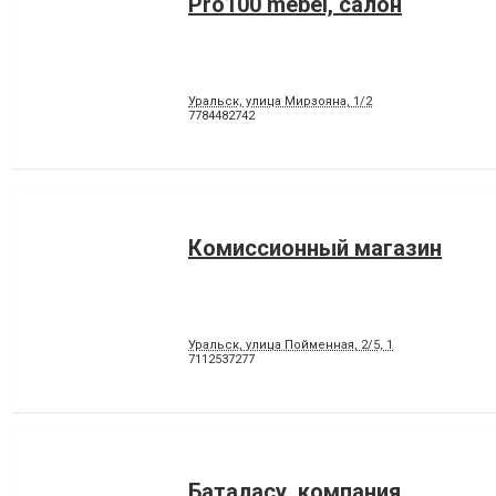
Pro100 mebel, салон
Уральск, улица Мирзояна, 1/2
7784482742
Комиссионный магазин
Уральск, улица Пойменная, 2/5, 1
7112537277
Баталасу, компания