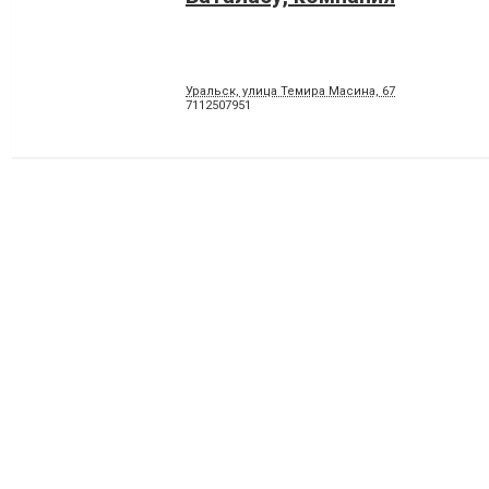
Уральск, улица Темира Масина, 67
7112507951