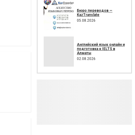
Бюро переводов —
KazTranslate
05.08.2026
Английский язык онлайн и
подготовка к IELTS в
Алматы
02.08.2026