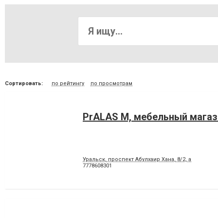
Сортировать:
по рейтингу
по просмотрам
PrALAS M, мебельный магаз
Уральск, проспект Абулхаир Хана, 8/2, а
7778608301