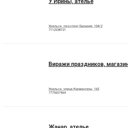
У Ирины, ателье
Уральск, проспект Евразия, 104/2
7112538721
Виражи праздников, магази
Уральск, улица Курмангазы, 165
7775657464
Жанар, ателье