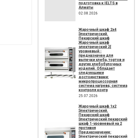
подготовка к IELTS в
Алматы
02.08.2026
Жарочный шкаф 2х4
Электрический.
Пекарский шкаф
Жарочный шкаф
электрический 2[
уровневый -
предназначен для
выпечки хлеба, тортов и
других хлебобулочных
изделий. Обладает
следующими
достоинствами:
микропроцессорная
система нагрева; система
контроля контр
25.07.2026
Жарочный шкаф 1х2
Электрический.
Пекарский шкаф
Электрический пекарский
шкаф 1-уровневый на 2
противня
Предназначение:
Электрический пекарский