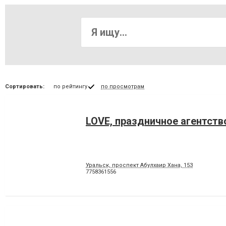
Сортировать:
по рейтингу
по просмотрам
LOVE, праздничное агентств
Уральск, проспект Абулхаир Хана, 153
7758361556